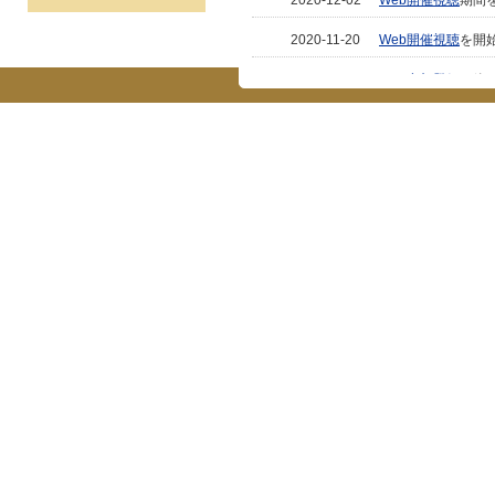
2020-12-02
Web開催視聴
期間を
2020-11-20
Web開催視聴
を開始
2020-11-10
Web参加登録
を終
2020-10-29
出展企業一覧
を掲
2020-10-12
会場参加登録
は終
2020-10-09
事前参加登録
およ
2020-10-02
ポスター・チラシ
2020-08-25
実技講習の2コマ目
2020-08-20
参加者へのお知ら
2020-08-11
事前参加登録
を開
GSK ハンズオンセ
宿泊のご案内
を開
2020-08-07
事前参加登録
（
8
GSK ハンズオンセ
ご挨拶
ページを更