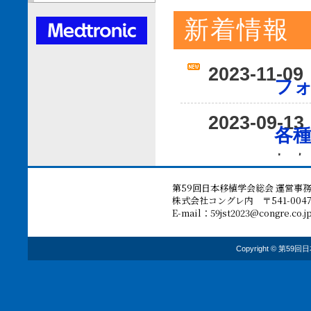
新着情報
2023-11-09
フ
2023-09-13
各
し
第59回日本移植学会総会 運営事
2023-09-11
株式会社コングレ内 〒541-0047 大阪
事
E-mail：
59jst2023@congre.co.j
2023-09-07
Copyright © 第59回日
プ
集 