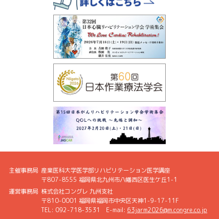
2025.12.24
一般演題登録期間
、
関連専門職演題登録期間
を再延長いたしま
した。※締切：1月14日(水)正午まで
2025.12.01
一般演題登録期間
、
関連専門職演題登録期間
を延長いたしまし
た。※締切：12月24日(水)正午
2025.10.01
一般演題登録
、
関連専門職演題登録
を開始いたしました。※締
切：12月3日(水)正午
利益相反について
を掲載いたしました。
2025.06.12
ご挨拶
、
開催概要
、
会場アクセス
、
リンク
、
協賛募集のご案内
を掲載いたしました。
主催事務局
産業医科大学医学部リハビリテーション医学講座
〒807-8555 福岡県北九州市八幡西区医生ケ丘1-1
2025.06.12
運営事務局
株式会社コングレ 九州支社
第63回日本リハビリテーション医学会学術集会ホームページを
〒810-0001 福岡県福岡市中央区天神1-9-17-11F
公開いたしました。
TEL: 092-718-3531
E-mail:
63jarm2026@m.congre.co.jp