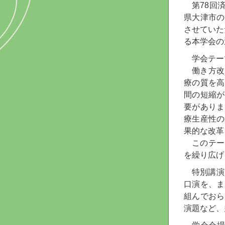
第78回
県大津市の
させていた
る本学会の
学会テー
働き方改
療の質を高
間の短縮が
要がありま
療生産性の
果的な改革
このテー
を繰り広げ
特別講演
口演を、ま
組んでおら
演題など、