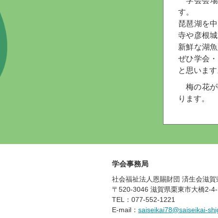
学会会
す。
琵琶湖を中
寺や彦根城
新鮮な湖魚
ぜひ学会・
と思います
梅の花が
ります。
学会事務局
社会福祉法人恩賜財団 済生会滋賀
〒520-3046 滋賀県栗東市大橋2-4-
TEL：077-552-1221
E-mail：
saiseikai78@saiseikai-shi