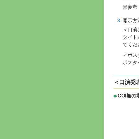
※参考
開示方
＜口演
タイト
てくだ
＜ポス
ポスタ
＜口演発
COI無