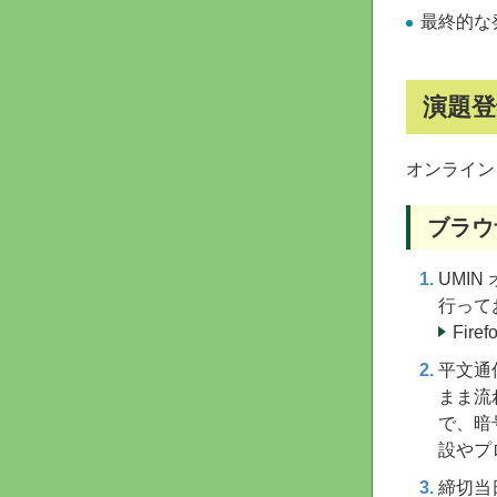
最終的な
演題
オンライン
ブラウ
UMI
行って
Fire
平文通
まま流
で、暗
設やプ
締切当