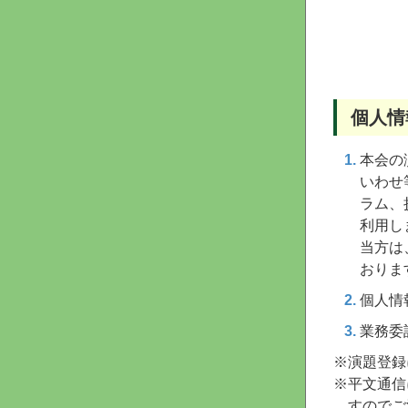
個人情
本会の
いわせ
ラム、
利用し
当方は
おりま
個人情
業務委
※演題登録
※平文通信
すのでご