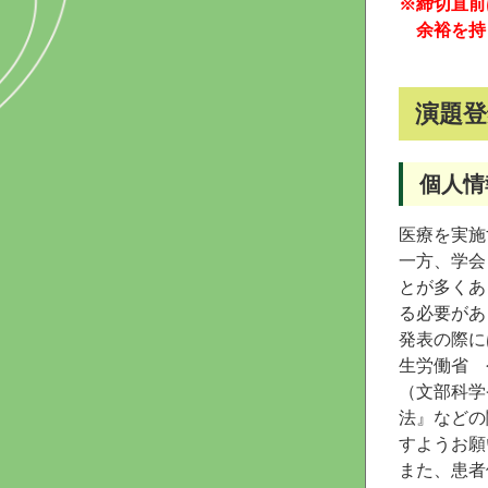
※締切直前
余裕を持
演題登
個人情
医療を実施
一方、学会
とが多くあ
る必要があ
発表の際に
生労働省 
（文部科学
法』などの
すようお願
また、患者