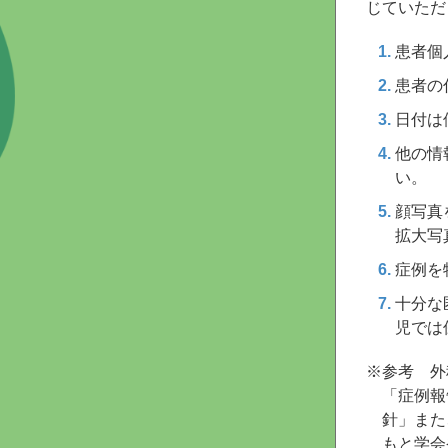
じていただ
患者個
患者の
日付は
他の情
い。
顔写真
拡大写
症例を
十分な
児では
※参考 外
「症例報
針」また
もと学会