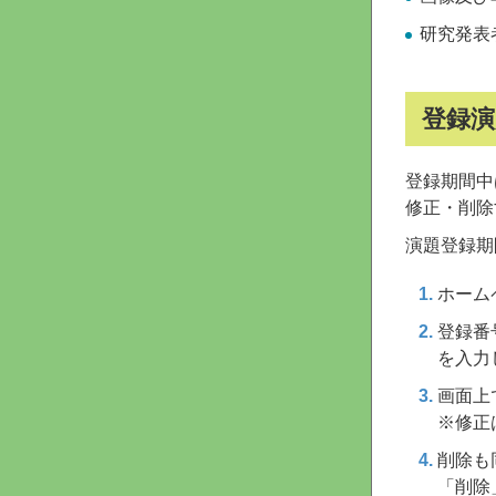
研究発表
登録演
登録期間中
修正・削除
演題登録期
ホーム
登録番
を入力
画面上
※修正
削除も
「削除