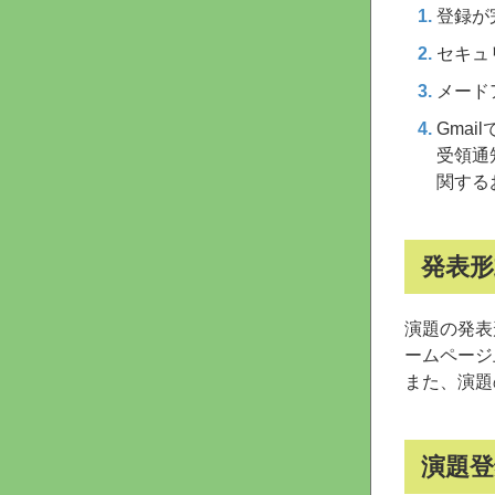
登録が
セキュ
メード
Gma
受領通
関する
発表形
演題の発表
ームページ
また、演題
演題登