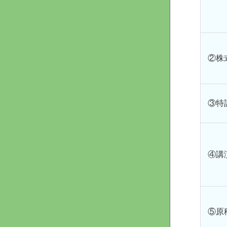
②株
③特
④講
⑤原