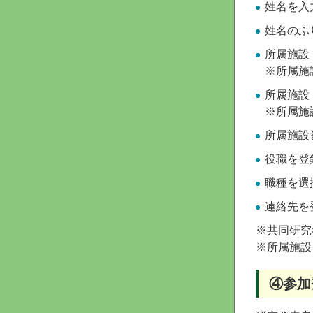
姓名を入
姓名のふ
所属施設
※所属施
所属施設
※所属施
所属施設
役職を登
職種を選
連絡先を
※共同研究
※所属施設
④参加