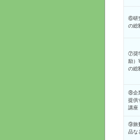
⑥研
の総
⑦奨
励）
の総
⑧企
提供
講座
⑨旅
品な