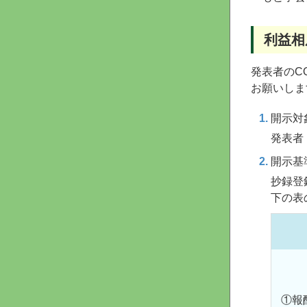
利益相
発表者のC
お願いしま
開示対
発表者
開示基
抄録登
下の表
①報