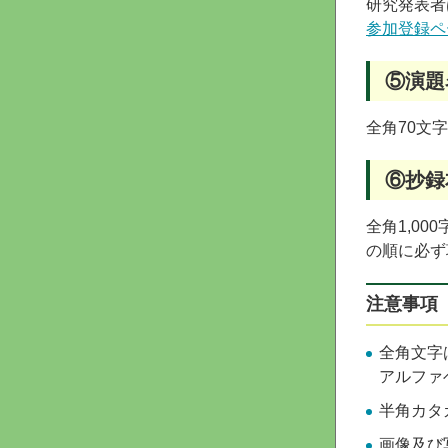
研究発表者
参加登録ペ
⑤演題
全角70文
⑥抄録
全角1,0
の順に必ず
注意事項
全角文字
アルファ
半角カタ
画像及び