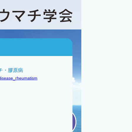
チ・膠原病
ndisease_rheumatism