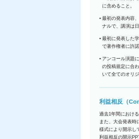
に含めること。
•
最初の発表内容
ナルで、講演は
•
最初に発表した学
で著作権者に許
•
アンコール演題
の投稿規定に合
いて全てのオリ
利益相反（Confli
過去1年間におけ
また、大会発表時
様式により開示し
利益相反の開示P