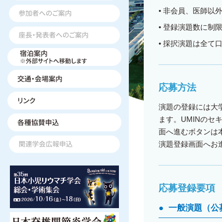
•
非会員、医師以
•
登録演題数に制
•
採択演題は全て
応募方法
演題の登録には大
ます。UMINのセ
面へ進むボタンは
演題登録画面へお
応募登録要項
●
一般演題（公