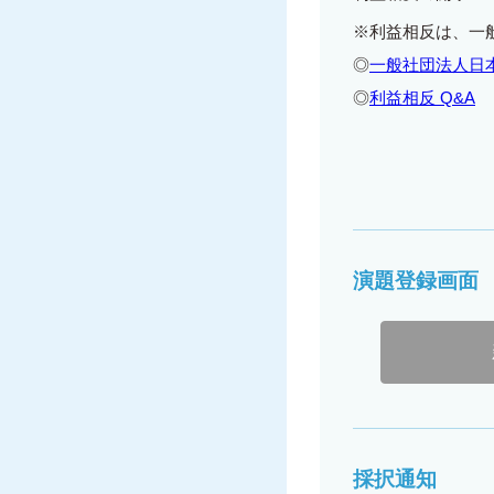
※
利益相反は、一
◎
一般社団法人日
◎
利益相反 Q&A
演題登録画面
採択通知