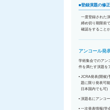
■
登録演題の修
一度登録された
締め切り期限前
確認をすること
アンコール発
学術集会でのアンコー
件を満たす演題を
•
JCRA発表(開
題に限り発表可能
日本国内でも可)
•
演題名にアンコー
•
一次発表情報(学