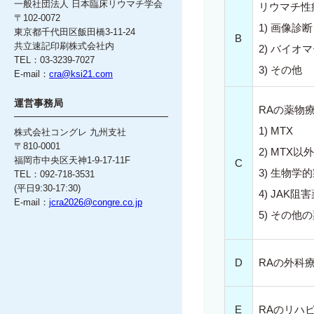
一般社団法人 日本臨床リウマチ学会
リウマチ性
〒102-0072
1) 画像診
東京都千代田区飯田橋3-11-24
B
共立速記印刷株式会社内
2) バイオ
TEL：03-3239-7027
3) その他
E-mail：
cra@ksi21.com
運営事務局
RAの薬物
1) MTX
株式会社コングレ 九州支社
〒810-0001
2) MTX以
福岡市中央区天神1-9-17-11F
C
3) 生物学
TEL：092-718-3531
(平日9:30-17:30)
4) JAK阻
E-mail：
jcra2026@congre.co.jp
5) その他
D
RAの外科
E
RAのリハ