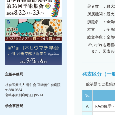
著者数
：最大
所属機関
：最大
演題名
：全角
本文
：全角
総文字数
：全角
※
いずれも規程
また、図表も
発表区分（一
主催事務局
一般演題でご登録
社会医療法人 善仁会 宮崎善仁会病院
〒880-0834
宮崎市新別府町江口950-1
No.
学会事務局
A
RAの疫学