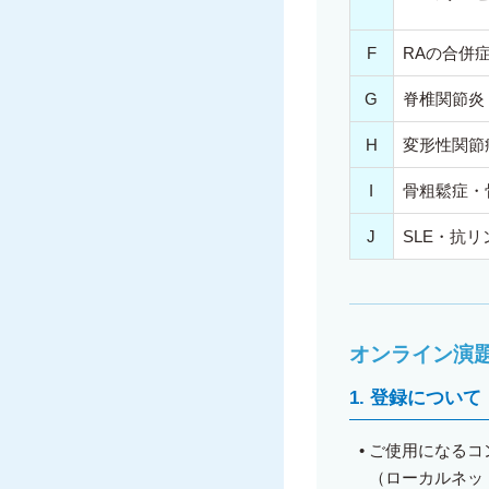
F
RAの合併
G
脊椎関節炎
H
変形性関節
I
骨粗鬆症・
J
SLE・抗
オンライン演
1
. 登録について
•
ご使用になるコ
（ローカルネッ