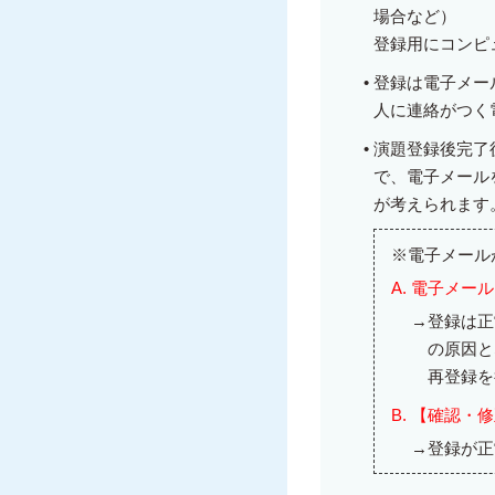
場合など）
登録用にコンピ
•
登録は電子メー
人に連絡がつく
•
演題登録後完了
で、電子メール
が考えられます
※電子メール
A.
電子メール
→
登録は正
の原因と
再登録を
B.
【確認・修
→
登録が正