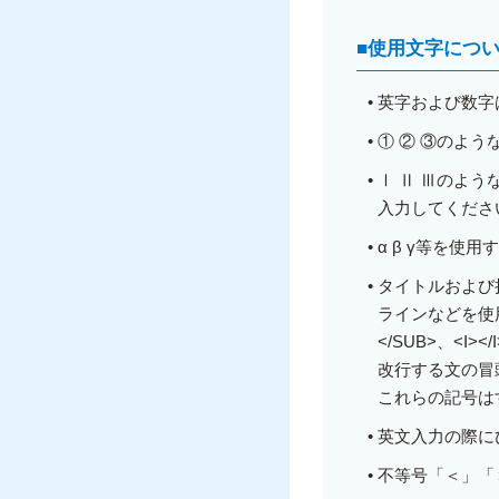
■
使用文字につ
•
英字および数字
•
① ② ③のよ
•
Ⅰ Ⅱ Ⅲのよう
入力してくださ
•
α β γ等を使用す
•
タイトルおよび
ラインなどを使用
</SUB>、<I
改行する文の冒
これらの記号は
•
英文入力の際に
•
不等号「＜」「