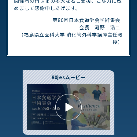
関係者の皆さまの多大なるご支援、ご尽力に改
めまして感謝申しあげます。
第80回日本食道学会学術集会
会長 河野 浩二
（福島県立医科大学 消化管外科学講座主任教
授）
80jesムービー