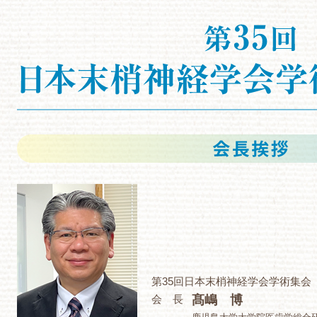
第35回日本末梢神経学会学術集会
会 長
髙嶋 博