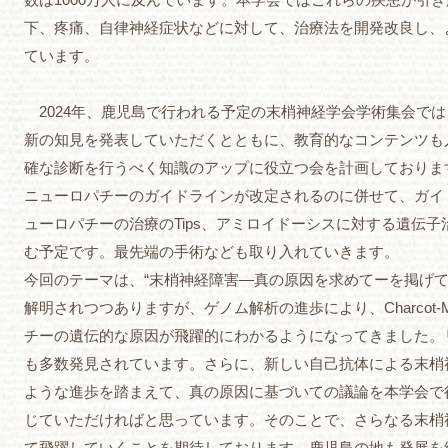
下、疼痛、自律神経症状などに対して、治療法を開発改良し、
ています。
2024年、鹿児島で行われる予定の末梢神経学会学術集会で
新の知見を発表していただくとともに、教育的なコンテンツも
確な診断を行うべく知識のアップに役立つ会を計画しておりま
ニューロパチーのガイドラインが改定されるのに併せて、ガイ
ューロパチーの治療のTips、アミロイドーシスに対する遺伝
む予定です。最先端の手術なども取り入れていきます。
今回のテーマは、“末梢神経障害―真の原因を求めてーを掲げ
解明されつつありますが、ゲノム解析の進歩により、Charcot-Ma
チーの遺伝的な原因が飛躍的にわかるようになってきました。
も多数発見されています。さらに、新しい自己抗体による末梢
ような進歩を踏まえて、真の原因に基づいての議論を本学会で
じていただければと思っています。そのことで、さらなる末梢
て飛躍していくことを期待しております。鹿児島の地も発展を