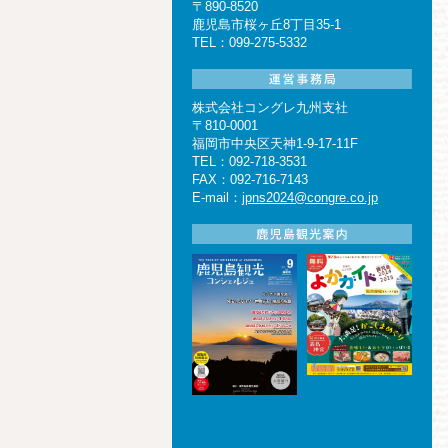
〒890-8520
鹿児島市桜ヶ丘8丁目35-1
TEL：099-275-5332
株式会社コングレ九州支社
〒810-0001
福岡市中央区天神1-9-17-11F
TEL：092-718-3531
FAX：092-716-7143
E-mail：
jpns2024@congre.co.jp