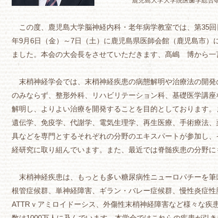
鹿児島大学大学院医歯学総合
この度、鹿児島大学脳神経内科・老年病学教室では、第35回日
年9月6日（金）～7日（土）に鹿児島県医師会館（鹿児島市）
ました。本会の大会長をさせていただきます、髙嶋 博から一
末梢神経学会では、末梢神経疾患の病態解明や治療法の開発
のみならず、整形外科、リハビリテーション科、基礎医学講座
解明し、よりよい治療を開発することを目的としております。
遺伝学、免疫学、代謝学、電気生理学、再生医療、手術療法、
具などを専門とするそれぞれの分野のエキスパートが参加し、
経研究に取り組んでいます。また、最近では脊髄疾患の分野に
末梢神経疾患は、もっとも多い糖尿病性ニューロパチーを筆
根管症候群、単神経障害、ギラン・バレー症候群、慢性炎症性
ATTRｖアミロイドーシス、外傷性末梢神経障害など様々な疾
数は1000万人に及んでいます。本学会ではこれらの疾患が引