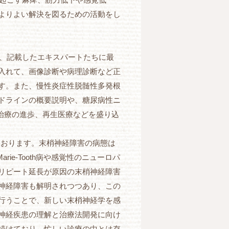
よりよい解決を図るための活動をし
は、記載したエキスパートたちに最
入れて、画像診断や病理診断など正
す。また、慢性炎症性脱髄性多発根
ドラインの概要説明や、糖尿病性ニ
子治療の進歩、再生医療などを盛り込
ております。末梢神経障害の病態は
rie-Tooth病や感覚性のニューロパ
リピート延長が原因の末梢神経障害
神経障害も解明されつつあり、この
行うことで、新しい末梢神経学を感
神経疾患の理解と治療法開発に向け
続けており、忙しい診療の中とは存