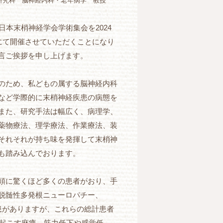
研究科 脳神経内科・老年病学 教授
本末梢神経学会学術集会を2024
にて開催させていただくことになり
言ご挨拶を申し上げます。
のため、私どもの属する脳神経内科
など学際的に末梢神経疾患の病態を
また、研究手法は幅広く、病理学、
薬物療法、理学療法、作業療法、装
それそれが持ち味を発揮して末梢神
も踏み込んでおります。
頭に驚くほど多くの患者がおり、手
脱髄性多発根ニューロパチー、
患がありますが、これらの総計患者
き起こす麻痺、筋力低下や感覚低