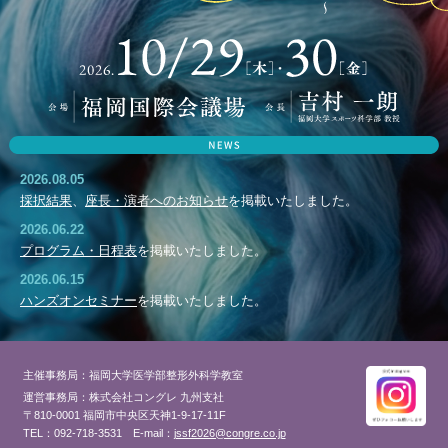
2026.08.05
採択結果
、
座長・演者へのお知らせ
を掲載いたしました。
2026.06.22
プログラム・日程表
を掲載いたしました。
2026.06.15
ハンズオンセミナー
を掲載いたしました。
2026.06.05
指定演題 演題登録
を開始いたしました。締切：6月19日（金）正午
主催事務局：福岡大学医学部整形外科学教室
2026.05.27
運営事務局：株式会社コングレ 九州支社
公募演題 演題登録期間
を6月9日（火）正午まで延長いたしました。
〒810-0001 福岡市中央区天神1-9-17-11F
2026.05.20
TEL：092-718-3531
E-mail：
jssf2026@congre.co.jp