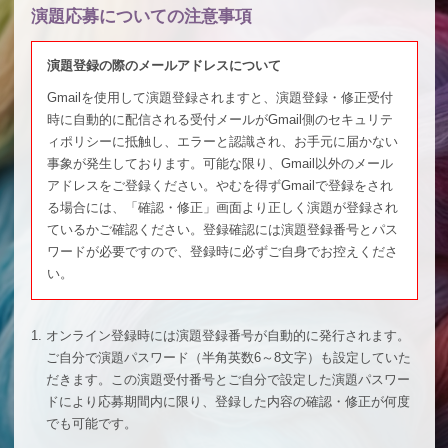
演題応募についての注意事項
演題登録の際のメールアドレスについて
Gmailを使用して演題登録されますと、演題登録・修正受付
時に自動的に配信される受付メールがGmail側のセキュリテ
ィポリシーに抵触し、エラーと認識され、お手元に届かない
事象が発生しております。可能な限り、Gmail以外のメール
アドレスをご登録ください。やむを得ずGmailで登録をされ
る場合には、「確認・修正」画面より正しく演題が登録され
ているかご確認ください。登録確認には演題登録番号とパス
ワードが必要ですので、登録時に必ずご自身でお控えくださ
い。
1.
オンライン登録時には演題登録番号が自動的に発行されます。
ご自分で演題パスワード（半角英数6～8文字）も設定していた
だきます。この演題受付番号とご自分で設定した演題パスワー
ドにより応募期間内に限り、登録した内容の確認・修正が何度
でも可能です。