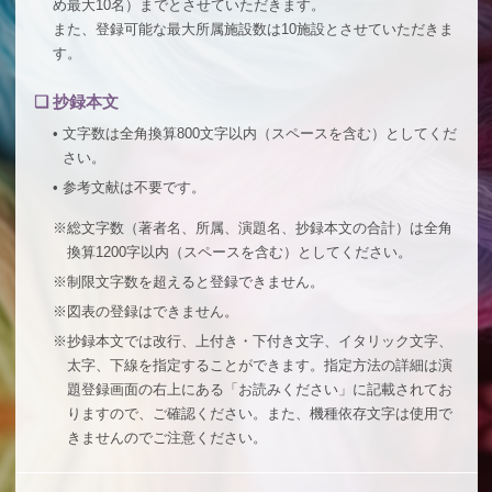
め最大10名）までとさせていただきます。
また、登録可能な最大所属施設数は10施設とさせていただきま
す。
❏
抄録本文
•
文字数は全角換算800文字以内（スペースを含む）としてくだ
さい。
•
参考文献は不要です。
※
総文字数（著者名、所属、演題名、抄録本文の合計）は全角
換算1200字以内（スペースを含む）としてください。
※
制限文字数を超えると登録できません。
※
図表の登録はできません。
※
抄録本文では改行、上付き・下付き文字、イタリック文字、
太字、下線を指定することができます。指定方法の詳細は演
題登録画面の右上にある「お読みください」に記載されてお
りますので、ご確認ください。また、機種依存文字は使用で
きませんのでご注意ください。