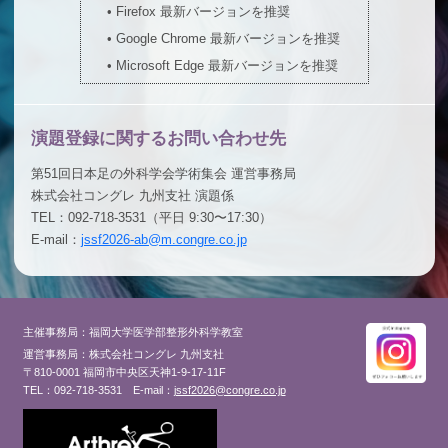
•
Firefox 最新バージョンを推奨
•
Google Chrome 最新バージョンを推奨
•
Microsoft Edge 最新バージョンを推奨
演題登録に関するお問い合わせ先
第51回日本足の外科学会学術集会 運営事務局
株式会社コングレ 九州支社 演題係
TEL：092-718-3531（平日 9:30〜17:30）
E-mail：
jssf2026-ab@m.congre.co.jp
主催事務局：福岡大学医学部整形外科学教室
運営事務局：株式会社コングレ 九州支社
〒810-0001 福岡市中央区天神1-9-17-11F
TEL：092-718-3531
E-mail：
jssf2026@congre.co.jp