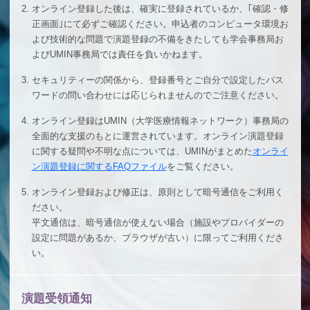
2.
オンライン登録した後は、確実に登録されているか、｢確認・修
正画面｣にて必ずご確認ください。申込者のコンピュータ環境お
よび技術的な問題で演題登録の不備をきたしても学会事務局お
よびUMIN事務局では責任を負いかねます。
3.
セキュリティーの関係から、登録番号とご自分で設定したパス
ワードの問い合わせには応じられませんのでご注意ください。
4.
オンライン登録はUMIN（大学医療情報ネットワーク）事務局の
全面的な支援のもとに運営されています。オンライン演題登録
に関する疑問や不明な点については、UMINがまとめた
オンライ
ン演題登録に関するFAQファイル
をご覧ください。
5.
オンライン登録および修正は、原則として暗号通信をご利用く
ださい。
平文通信は、暗号通信が使えない場合（施設やプロバイダーの
設定に問題があるか、ブラウザが古い）に限ってご利用くださ
い。
演題受領通知