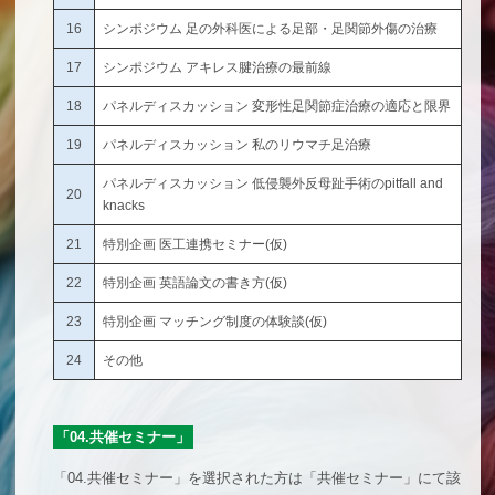
16
シンポジウム 足の外科医による足部・足関節外傷の治療
17
シンポジウム アキレス腱治療の最前線
18
パネルディスカッション 変形性足関節症治療の適応と限界
19
パネルディスカッション 私のリウマチ足治療
パネルディスカッション 低侵襲外反母趾手術のpitfall and
20
knacks
21
特別企画 医工連携セミナー(仮)
22
特別企画 英語論文の書き方(仮)
23
特別企画 マッチング制度の体験談(仮)
24
その他
「04.共催セミナー」
「04.共催セミナー」を選択された方は「共催セミナー」にて該