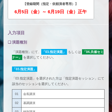
【登録期間（指定・依頼演者専用）】
6月5日（金）～ 6月19日（金）正午
入力項目
❏
演題種別
「演題種別」にて、
「03.指定演題」
もしくは
「04.共催セミ
ナー」
を選択してください。
「03.指定演題」
「03.指定演題」を選択された方は「指定演題セッション」にて
該当のセッションを選択してください。
01
会長講演
02
基調講演
03
特別講演