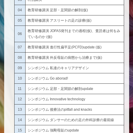
04
教育研修講演 足部・足関節の解剖(仮)
05
教育研修講演 アスリートの足の診療(仮)
教育研修講演 JOFAS発刊までの過程(仮)、査読者は何をみ
06
ているのか (仮)
07
教育研修講演 進行性扁平足(PCFD)update (仮)
08
教育研修講演 外反母趾の病態から治療まで(仮)
09
シンポジウム 私達のキャリアデザイン
10
シンポジウム Go aborad!
11
シンポジウム 足部・足関節の解剖update
12
シンポジウム Innovative technology
13
シンポジウム 後療法のpitfall and knacks
14
シンポジウム ダンサーのための足の外科診療の最前線
15
シンポジウム 強剛母趾のupdate