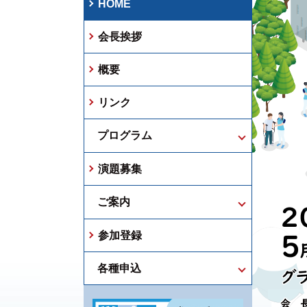
HOME
会長挨拶
概要
リンク
プログラム
演題募集
日程表・主要プログラム
第3回JAST特別企画
ご案内
利益相反開示状態のご案
参加登録
参加者へのご案内
内
座長・演者へのご案内
各種申込
会場案内
託児室のご案内