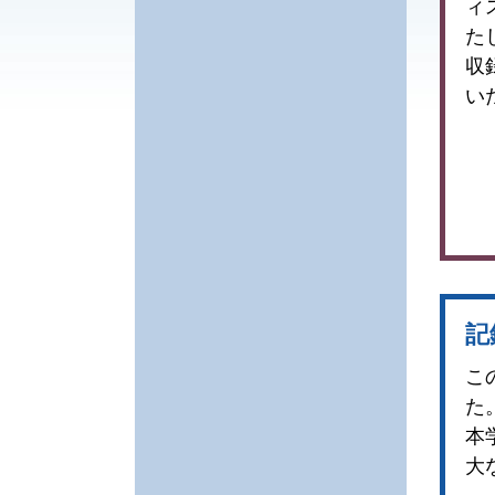
ィ
た
収
い
記
こ
た
本
大