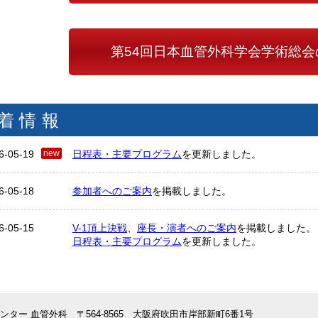
第54回日本血管外科学会学術総会
着情報
6-05-19
日程表・主要プログラム
を更新しました。
6-05-18
参加者へのご案内
を掲載しました。
6-05-15
V-1頂上決戦
、
座長・演者へのご案内
を掲載しました。
日程表・主要プログラム
を更新しました。
6-05-11
医療安全講習会・指導医講習会
を掲載しました。
センター 血管外科
〒564-8565 大阪府吹田市岸部新町6番1号
6-04-27
学ポス
の受付を開始しました（5/19（火）締切）。