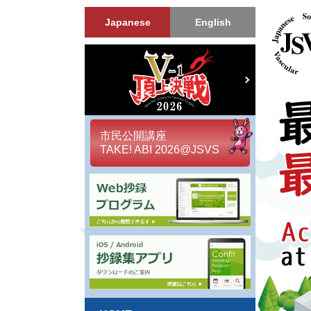
Japanese
English
市民公開講座
TAKE! ABI 2026@JSVS