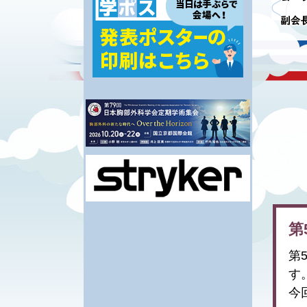
医療安全講習会・指導医
協賛申込
講習会
取材申込
第42回教育セミナー
関連学会広報申込
第
第
す
今