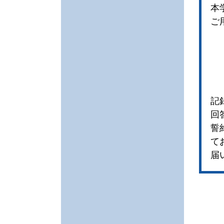
本
ご
記
回
誓
て
届