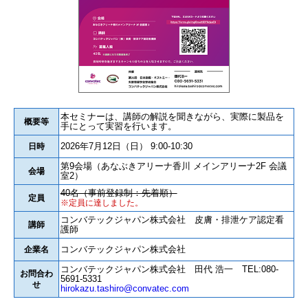
本セミナーは、講師の解説を聞きながら、実際に製品を
概要等
手にとって実習を行います。
2026年7月12日（日） 9:00-10:30
日時
第9会場（あなぶきアリーナ香川 メインアリーナ2F 会議
会場
室2）
40名（事前登録制：先着順）
定員
※定員に達しました。
コンバテックジャパン株式会社 皮膚・排泄ケア認定看
講師
護師
コンバテックジャパン株式会社
企業名
コンバテックジャパン株式会社 田代 浩一 TEL:080-
お問合わ
5691-5331
せ
hirokazu.tashiro@convatec.com