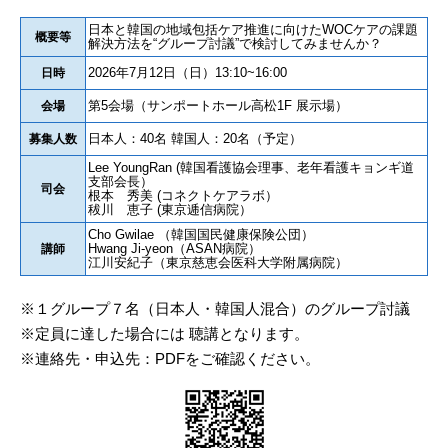
日本と韓国の地域包括ケア推進に向けたWOCケアの課題
概要等
解決方法を“グループ討議”で検討してみませんか？
2026年7月12日（日）13:10~16:00
日時
第5会場（サンポートホール高松1F 展示場）
会場
日本人：40名 韓国人：20名（予定）
募集人数
Lee YoungRan (韓国看護協会理事、老年看護キョンギ道
支部会長）
司会
根本 秀美 (コネクトケアラボ）
秡川 恵子 (東京逓信病院）
Cho Gwilae （韓国国民健康保険公団）
Hwang Ji-yeon（ASAN病院）
講師
江川安紀子（東京慈恵会医科大学附属病院）
※１グループ７名（日本人・韓国人混合）のグループ討議
※定員に達した場合には 聴講となります。
※連絡先・申込先：PDFをご確認ください。