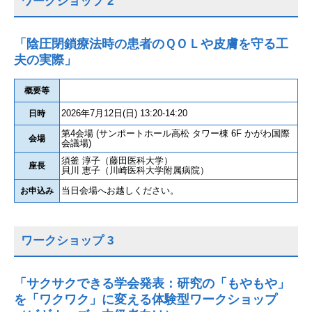
ワークショップ 2
「陰圧閉鎖療法時の患者のＱＯＬや皮膚を守る工
夫の実際」
概要等
2026年7月12日(日) 13:20-14:20
日時
第4会場 (サンポートホール高松 タワー棟 6F かがわ国際
会場
会議場)
須釜 淳子（藤田医科大学）
座長
貝川 恵子（川崎医科大学附属病院）
当日会場へお越しください。
お申込み
ワークショップ 3
「サクサクできる学会発表：研究の「もやもや」
を「ワクワク」に変える体験型ワークショップ