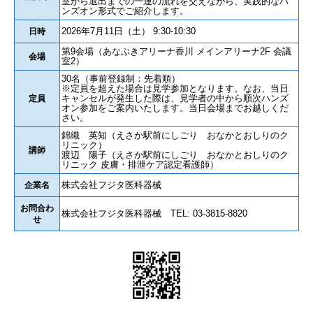
室から退出までの一連の流れを交えながら、実践的なハ
ンズオン形式でご紹介します。
2026年7月11日（土） 9:30-10:30
日時
第9会場（あなぶきアリーナ香川 メインアリーナ2F 会議
会場
室2）
30名（事前登録制：先着順）
※定員を超えた場合は見学参加となります。なお、当日
キャンセルが発生した際は、見学者の中から順次ハンズ
定員
オン参加をご案内いたします。当日会場までお越しくだ
さい。
錦織 英知（えさか駅前にしごり おなかとおしりのク
リニック）
講師
渡辺 陽子（えさか駅前にしごり おなかとおしりのク
リニック 皮膚・排泄ケア認定看護師）
株式会社フジタ医科器械
企業名
お問合わ
株式会社フジタ医科器械 TEL: 03-3815-8820
せ