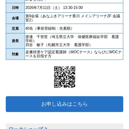
2026年7月11日（土） 13:30-15:00
日時
第9会場（あなぶきアリーナ香川 メインアリーナ2F 会議
会場
室2）
40名（事前登録制：先着順）
定員
渡邊 千登世（埼玉県立大学 保健医療福祉学部 看護
学科）
座長
貝谷 敏子（札幌市立大学 看護学部）
皮膚排泄ケア認定看護師（WOCナース）ならびにWOCナ
対象
ースを目指す方
お申し込みはこちら