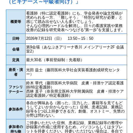
（ビギナーズ～中級者向け）」
看護師（特に認定看護師）にも、学会発表や論文投稿が
求められる一方、「難しそう」「特別な研究が必要」と
感じて踏み出せない人も多いでしょう。
概要等
そんな心理的ハードルを解消し、日々の看護実践や業務
改善の記録を研究発表へつなげる“第一歩”を支援します。
2026年7月12日（日） 13:50～15：50
日時
第9会場（あなぶきアリーナ香川 メインアリーナ2F 会議
会場
室2）
最大30名（事前登録制：先着順）
定員
座長・演
光田 益士（藤田医科大学社会実装看護創成研究センタ
ー）
者
鈴木 華代（藤田医科大学病院 皮膚・排泄ケア認定看護
ファシリ
師/特定看護師）
西林 直子（奈良県立医科大学附属病院 皮膚・排泄ケア
テーター
認定看護師／特定看護師）
各自が興味ある（困った、注力した、書籍等を見てもど
うしてよいか分からなかった）症例、患者記録、業務記
参加条件
録等を1つ以上持参できる方。創傷、オストミー、失禁の
分野は問わない。
ご持参いただいた症例、患者記録、業務記録等の整理や
参加者の
抄録案の作成に使用するため、パソコンもしくはタブレ
ットを持参ください。持参いただけない場合は、各自で
持ち物