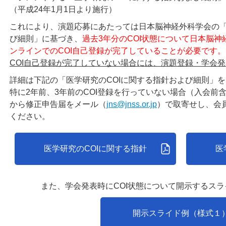
（平成24年1月1日より施行）
これにより、演題応募にあたっては日本脳神経外科学会の「
び細則」に基づき、
過去3年分のCOI状態について日本脳神
ンラインでのCOI自己登録が完了していることが必要です。
COI自己登録が完了していない場合には、演題登録・学会
詳細は下記の「医学研究のCOIに関する指針および細則」
特に2年前、3年前のCOI登録を行っていない場合（入会前
から修正申告届をメール（
jns@jnss.or.jp
）で取寄せし、会
ください。
医学研究のCOIに関する指針
医
また、学会発表時にCOI状態について開示するス
開示スライド例（様式１