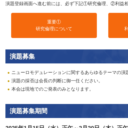
演題登録画面へ進む前には、必ず下記①研究倫理、②利益相
重要①
研究倫理について
演題募集
ニューロモデュレーションに関するあらゆるテーマの演
演題の採否は会長の判断に御一任ください。
本会は現地でのご発表のみとなります。
演題募集期間