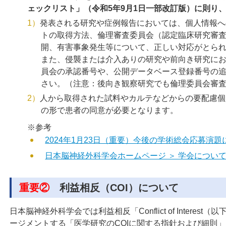
ェックリスト」（令和5年9月1日一部改訂版）に則り
1）
発表される研究や症例報告においては、個人情報へ
トの取得方法、倫理審査委員会（認定臨床研究審
開、有害事象発生等について、正しい対応がとら
また、侵襲または介入ありの研究や前向き研究に
員会の承認番号や、公開データベース登録番号の
さい。（注意：後向き観察研究でも倫理委員会審
2）
人から取得された試料やカルテなどからの要配慮個
の形で患者の同意が必要となります。
※参考
2024年1月23日（重要）今後の学術総会応募演
日本脳神経外科学会ホームページ ＞ 学会について
重要②
利益相反（COI）について
日本脳神経外科学会では利益相反「Conflict of Interes
ージメントする「医学研究のCOIに関する指針および細則