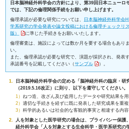
日本脳神経外科学会の方針により、第39回日本ニューロ
では、下記の倫理関係手続をお願い申し上げます。
倫理承認が必要な研究については、
日本脳神経外科学会H
学系研究の学会発表や論文投稿における倫理チェックリス
版）
に準じた手続きをお願いいたします。
倫理審査は、施設によっては数か月を要する場合もあり
い。
また、倫理承認が必要な研究で、演題が採択され、発表す
承認番号を記載してください（
サンプル
）。
日本脳神経外科学会の定める「脳神経外科の臨床・研
（2019.5.16改正）に則り、以下を遵守してください。
1）
ねつ造、改ざん及び盗用したデータや研究結果を用
2）
適切な手続きを経ずに既に発表した研究成果を重複
3）
科学的あるいは社会的な客観的事実と相違する内容
人を対象とした医学研究の場合は、プライバシー保護
経外科学会「人を対象とする生命科学・医学系研究の