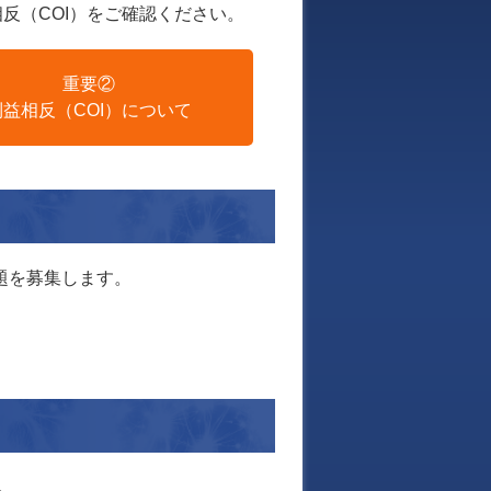
反（COI）をご確認ください。
重要②
利益相反（COI）について
題を募集します。