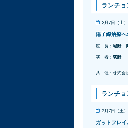
ランチョ
2月7日（土）11
陽子線治療へ
座 長：
城野 
演 者：
荻野
共 催：株式会
ランチョ
2月7日（土）11
ガットフレイ