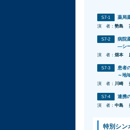
S7-1
薬局
演 者：
勢島 
S7-2
病院
―シ
演 者：
畑本 
S7-3
患者
～地
演 者：
川崎 
S7-4
連携
演 者：
中島 
特別シン