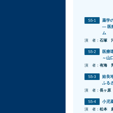
S5-1
薬学
― 
ム
演 者：
石塚 
S5-2
医療
～山
演 者：
有海 
S5-3
姶良
ふる
演 者：
長ヶ原
S5-4
小児
演 者：
松本 