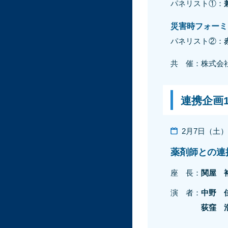
パネリスト①：
災害時フォーミ
パネリスト②：
共 催：株式会
連携企画
2月7日（土）11
薬剤師との連
座 長：
関屋 
演 者：
中野 
荻窪 