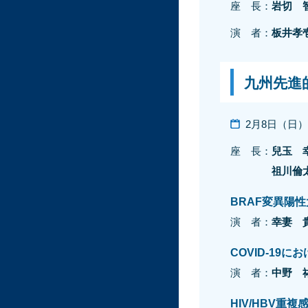
座 長：
岩切 
演 者：
板井孝
九州先進
2月8日（日）8:
座 長：
兒玉 
祖川倫
BRAF変異陽
演 者：
幸妻 
COVID-1
演 者：
中野 
HIV/HBV