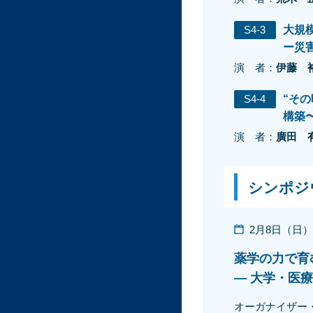
S4-3
大規
ー災
演 者：
伊藤 
S4-4
“そ
構築
演 者：
廣田 
シンポジ
2月8日（日）9:
薬学の力で育
― 大学・医
オーガナイザー