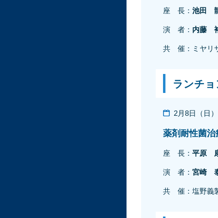
座 長：
池田 
演 者：
内藤 
共 催：ミヤリ
ランチョ
2月8日（日）12
薬剤耐性菌治
座 長：
平原 
演 者：
宮崎 
共 催：塩野義