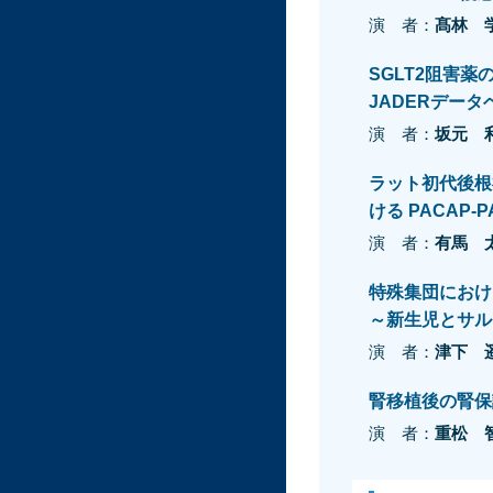
演 者：
髙林 
SGLT2阻害
JADERデー
演 者：
坂元 
ラット初代後根神
ける PACAP
演 者：
有馬 
特殊集団におけ
～新生児とサル
演 者：
津下 
腎移植後の腎保
演 者：
重松 