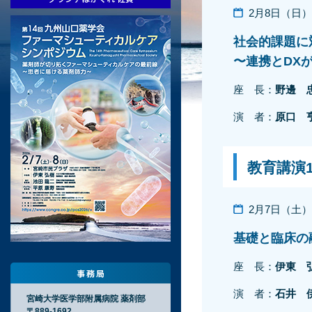
2月8日（日）11
社会的課題に
〜連携とDX
座 長：
野邊 
演 者：
原口
教育講演
2月7日（土）16
基礎と臨床の
座 長：
伊東
演 者：
石井 
宮崎大学医学部附属病院 薬剤部
〒889-1692