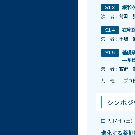
S1-3
緩和
演 者：
前田 
S1-4
在宅
演 者：
手嶋 
S1-5
基礎
―基
演 者：
荻野 
共 催：ニプロ
シンポジ
2月7日（土）9:
進化する薬剤