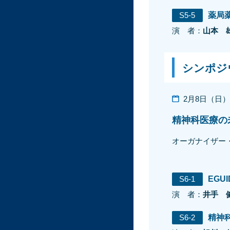
S5-5
薬局
演 者：
山本 
シンポジ
2月8日（日）13
精神科医療の
オーガナイザー
S6-1
EG
演 者：
井手 
S6-2
精神