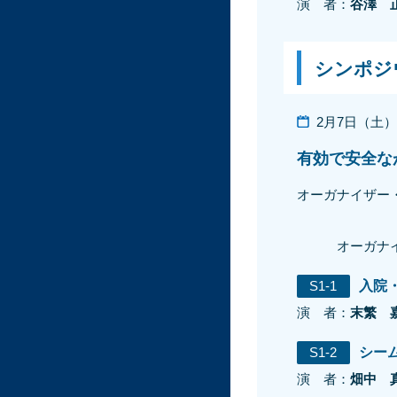
演 者：
谷澤 
シンポジ
2月7日（土）9:
有効で安全な
オーガナイザー
オーガナ
S1-1
入院
演 者：
末繁 
S1-2
シー
演 者：
畑中 