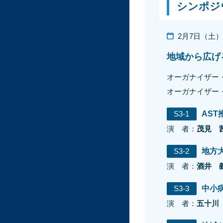
シンポジ
2月7日（土）13
地域から広げ
オーガナイザー
オーガナイザー
S3-1
AST
演 者：
茂見 
S3-2
地方
演 者：
酒井 
S3-3
中小
演 者：
五十川