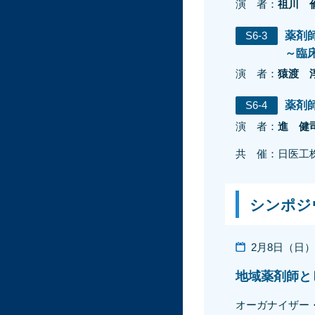
演 者：
祖川 
S6-3
薬剤
～臨
演 者：
猿渡 
S6-4
薬剤
演 者：
進 健
共 催：日医工
シンポジ
2月8日（日）13
地域薬剤師と
オーガナイザー