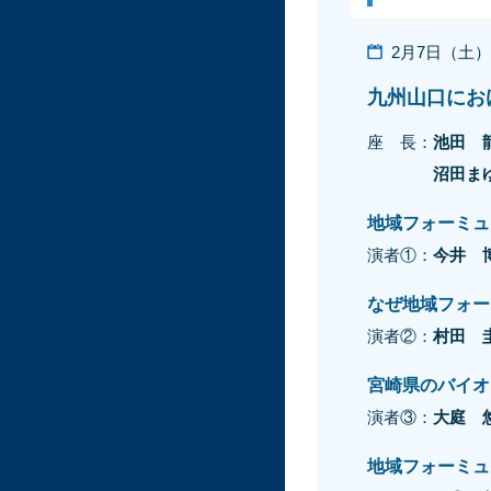
2月7日（土）13
九州山口にお
座 長：
池田 
沼田ま
地域フォーミュ
演者①：
今井 
なぜ地域フォー
演者②：
村田 
宮崎県のバイオ
演者③：
大庭 
地域フォーミュ