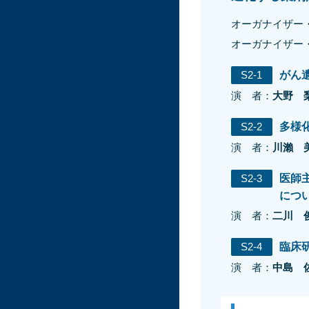
オーガナイザー
オーガナイザー
S2-1
がん
演 者：
大野 
S2-2
多様
演 者：
川瀨 
S2-3
医師
につ
演 者：
二川 
S2-4
臨床
演 者：
中島 