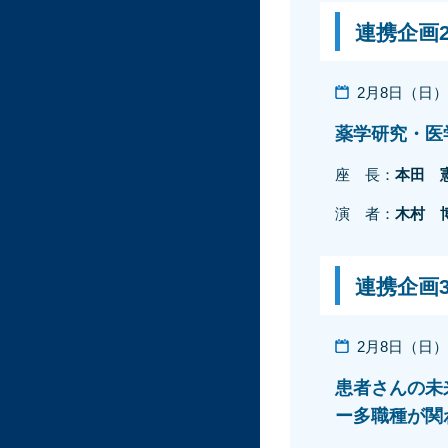
連携企画
2月8日（日）10
薬学研究・医
座 長：
本田 
演 者：
木村 
連携企画
2月8日（日）10
患者さんの未
ー多職種が関