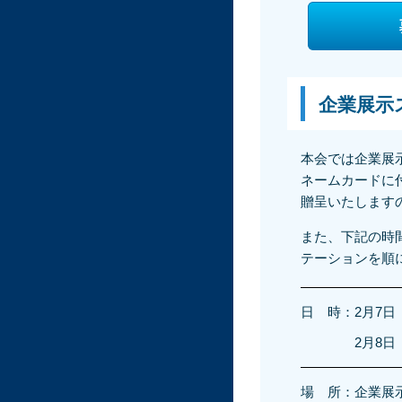
企業展示
本会では企業展
ネームカードに
贈呈いたします
また、下記の時
テーションを順
日 時：
2月7日（
2月8日（
場 所：
企業展