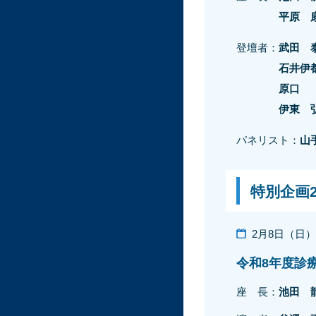
平原 
登壇者：
武田 
石井伊
原口
伊東 
パネリスト：
山
特別企画
2月8日（日）11
令和8年度診
座 長：
池田 