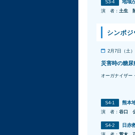
S3-4
地域
演 者：
土生 
シンポジ
2月7日（土）14
災害時の糖尿
オーガナイザー
S4-1
熊本
演 者：
谷口 
S4-2
日赤
演 者：
荒木 