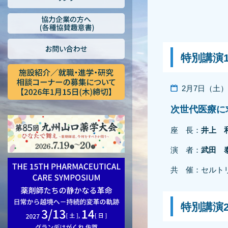
特別講演
2月7日（土）15
次世代医療に
座 長：
井上 
演 者：
武田 
共 催：セルト
特別講演