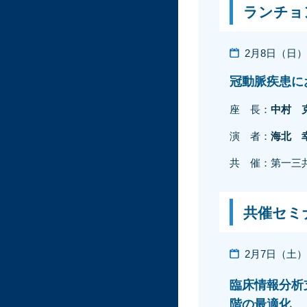
ランチョ
2月8日（日）12
冠動脈疾患に
座 長：
中村 
演 者：
海北 
共 催：第一三
共催セミ
2月7日（土）11
臨床情報分析支
階の最適化