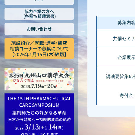
募集内
共催セミ
企業展
講演要旨集広
寄付金