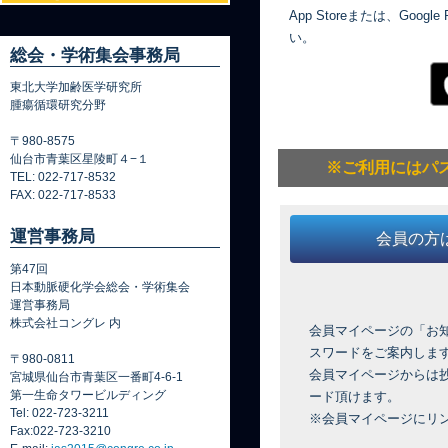
App Storeまたは、Go
い。
総会・学術集会事務局
東北大学加齢医学研究所
腫瘍循環研究分野
〒980-8575
仙台市青葉区星陵町４−１
※ご利用にはパ
TEL: 022-717-8532
FAX: 022-717-8533
運営事務局
会員の方
第47回
日本動脈硬化学会総会・学術集会
運営事務局
株式会社コングレ 内
会員マイページの「お
スワードをご案内しま
〒980‐0811
会員マイページからは抄
宮城県仙台市青葉区一番町4-6-1
ード頂けます。
第一生命タワービルディング
Tel: 022-723-3211
※会員マイページにリ
Fax:022-723-3210