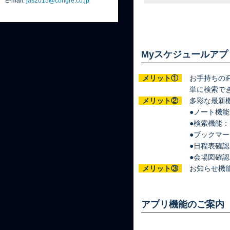
E-mail:
jas2015@congre.co.jp
Myスケジュールア
メリット①
お手持ちのi
単に検索で
メリット②
多彩な最新
●ノート機能
●検索機能：
●ブックマ
●日程表確認
●会場図確認
メリット③
お知らせ機
アプリ機能のご案内