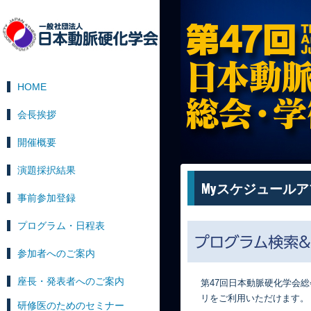
HOME
会長挨拶
開催概要
演題採択結果
Myスケジュールア
事前参加登録
プログラム・日程表
参加者へのご案内
座長・発表者へのご案内
第47回日本動脈硬化学会
リをご利用いただけます。
研修医のためのセミナー