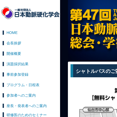
HOME
会長挨拶
開催概要
演題採択結果
シャトルバスのご
事前参加登録
プログラム・日程表
参加者へのご案内
座長・発表者へのご案内
研修医のためのセミナー