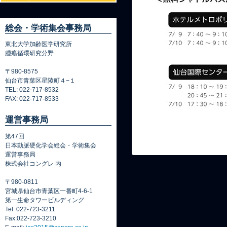
総会・学術集会事務局
東北大学加齢医学研究所
腫瘍循環研究分野
〒980-8575
仙台市青葉区星陵町４−１
TEL: 022-717-8532
FAX: 022-717-8533
運営事務局
第47回
日本動脈硬化学会総会・学術集会
運営事務局
株式会社コングレ 内
〒980‐0811
宮城県仙台市青葉区一番町4-6-1
第一生命タワービルディング
Tel: 022-723-3211
Fax:022-723-3210