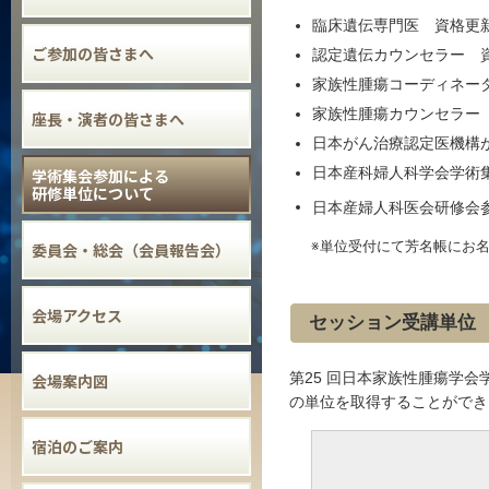
臨床遺伝専門医 資格更新
ご参加の皆さまへ
認定遺伝カウンセラー 資
家族性腫瘍コーディネー
家族性腫瘍カウンセラー
座長・演者の皆さまへ
日本がん治療認定医機構
日本産科婦人科学会学術集
学術集会参加による
研修単位について
日本産婦人科医会研修会
委員会・総会（会員報告会）
※単位受付にて芳名帳にお
会場アクセス
セッション受講単位
第25 回日本家族性腫瘍学
会場案内図
の単位を取得することができ
宿泊のご案内