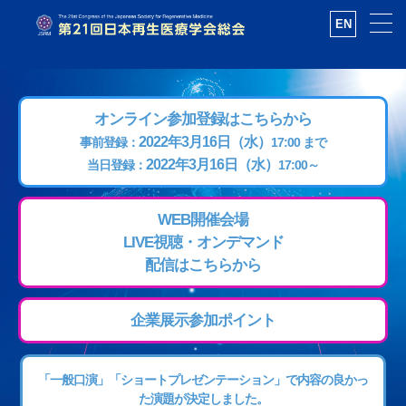
EN
オンライン参加登録はこちらから
2022年3月16日（水）
事前登録：
17:00 まで
2022年3月16日（水）
当日登録：
17:00～
WEB開催会場
LIVE視聴・オンデマンド
配信はこちらから
企業展示参加ポイント
「一般口演」「ショートプレゼンテーション」で内容の良かっ
た演題が決定しました。