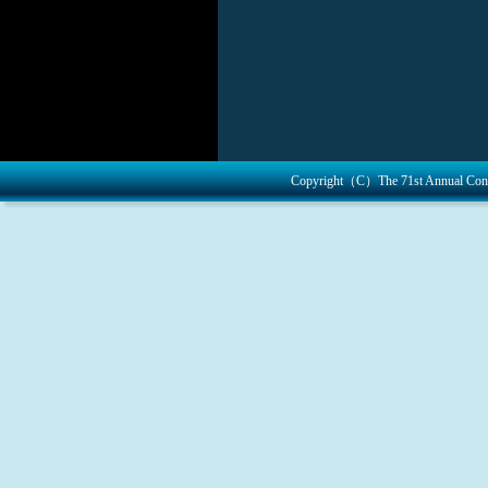
2017.7.28
屈折矯正
した。
2017.7.26
学術展
2017.7.7
インス
ました。
Copyright（C）The 71st Annual Congre
2017.7.5
インス
ラクションコー
2017.6.15
Late Bre
りました。
託児室のご案内
2017.6.9
関連会合
知及び広報のお