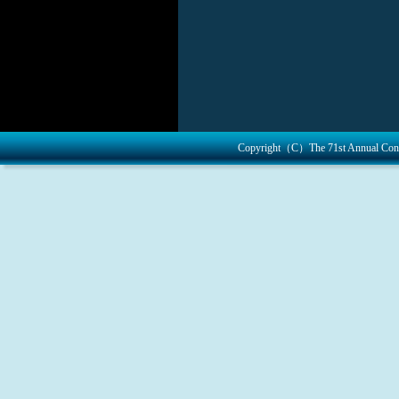
2017.7.28
屈折矯正
した。
2017.7.26
学術展
2017.7.7
インス
ました。
Copyright（C）The 71st Annual Congre
2017.7.5
インス
ラクションコー
2017.6.15
Late Bre
りました。
託児室のご案内
2017.6.9
関連会合
知及び広報のお