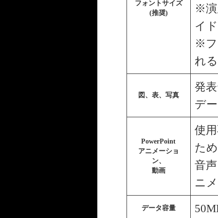
フォントサイズ
※演
(推奨)
イド
※フ
れる
発表
図、表、写真
デー
使用
PowerPoint
ため
アニメーショ
ン、
音声
動画
ニメ
50
データ容量