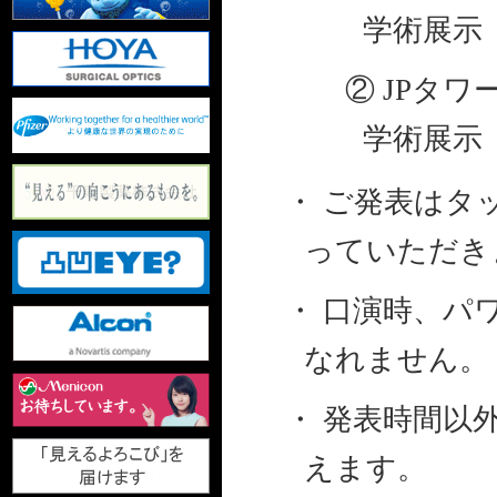
学術展示
② JPタ
学術展示 
・ ご発表はタ
っていただき
・ 口演時、パ
なれません。
・ 発表時間以
えます。