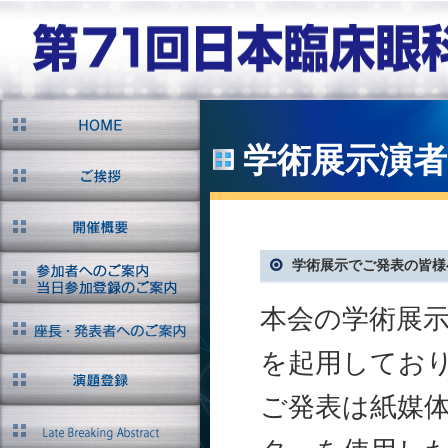
学術展示演
学術展示でご発表の皆様
本会の学術展示で
を起用してお
ご発表は紙媒