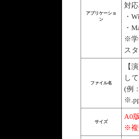
対応
アプリケーショ
・Wi
ン
・Ma
※学
スタ
【演
して
ファイル名
(例： 
※.p
A0
サイズ
※複