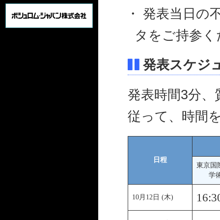
・ 発表当日の
タをご持参く
発表スケジ
発表時間3分、質
従って、時間
日程
東京国
学
16:3
10月12日 (木)