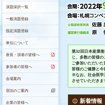
演題採択一覧
一般演題登録
指定演題登録
単位について
第32回日本産業
座長・演者の皆様へ
じ、多数の皆様の
ご参加いただいた
参加者の皆様へ
皆様のご健勝と今
※なお、社会医学
会場案内
させていただきま
宿泊のご案内
新着情報
企業の皆様へ