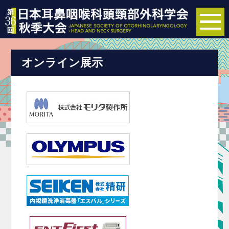
to
na
オンライン展示