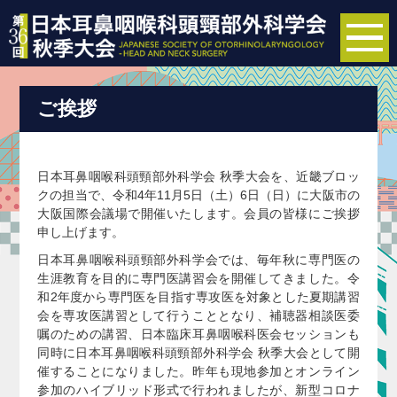
to
na
ご挨拶
日本耳鼻咽喉科頭頸部外科学会 秋季大会を、近畿ブロッ
クの担当で、令和4年11月5日（土）6日（日）に大阪市の
大阪国際会議場で開催いたします。会員の皆様にご挨拶
申し上げます。
日本耳鼻咽喉科頭頸部外科学会では、毎年秋に専門医の
生涯教育を目的に専門医講習会を開催してきました。令
和2年度から専門医を目指す専攻医を対象とした夏期講習
会を専攻医講習として行うこととなり、補聴器相談医委
嘱のための講習、日本臨床耳鼻咽喉科医会セッションも
同時に日本耳鼻咽喉科頭頸部外科学会 秋季大会として開
催することになりました。昨年も現地参加とオンライン
参加のハイブリッド形式で行われましたが、新型コロナ