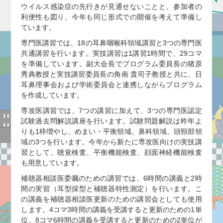
ウイルス感染症の先行きが見通せないことと、参加者の
利便性も図り、今年も同じ形式での開催を考えて準備し
ています。
専門医講習では、18の耳鼻咽喉科領域講習と3つの専門医
共通講習を行います。実技講習は1講習1時間で、29コマ
を準備しています。副大会長でプログラム委員長の猪原
秀典教授と実技講習委員長の角南 貴司子教授と共に、日
耳鼻理事会および学術委員会と連携しながらプログラム
を作成しています。
専攻医講習では、7つの講習に加えて、3つの専門医認定
試験過去問解説講座を行います。試験問題解説は昨年よ
りも1枠増やし、めまい・平衡領域、鼻科領域、頭頸部領
域の3つを行います。今年から新たに専攻医向けの実技講
習として、聴覚検査、平衡機能検査、顔面神経機能検査
も用意しています。
補聴器相談医委嘱のための講習では、6時間の講義と2時
間の実習（耳型採型と補聴器特性測定）を行います。こ
の講義を補聴器相談医更新のための講習会としても使用
します。4コマ3時間の講義を受講すると更新のための1単
位、8コマ6時間の講義を受講すると更新のための2単位が