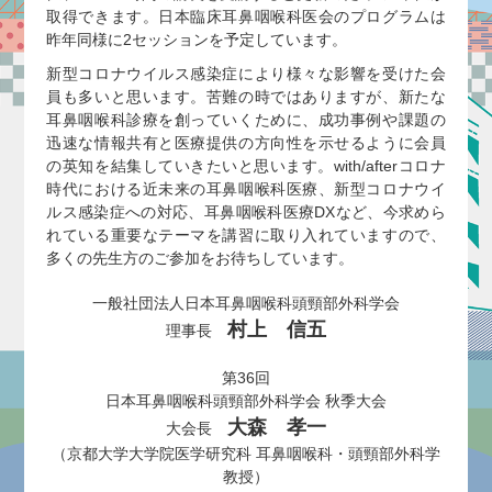
取得できます。日本臨床耳鼻咽喉科医会のプログラムは
昨年同様に2セッションを予定しています。
新型コロナウイルス感染症により様々な影響を受けた会
員も多いと思います。苦難の時ではありますが、新たな
耳鼻咽喉科診療を創っていくために、成功事例や課題の
迅速な情報共有と医療提供の方向性を示せるように会員
の英知を結集していきたいと思います。with/afterコロナ
時代における近未来の耳鼻咽喉科医療、新型コロナウイ
ルス感染症への対応、耳鼻咽喉科医療DXなど、今求めら
れている重要なテーマを講習に取り入れていますので、
多くの先生方のご参加をお待ちしています。
一般社団法人日本耳鼻咽喉科頭頸部外科学会
村上 信五
理事長
第36回
日本耳鼻咽喉科頭頸部外科学会 秋季大会
大森 孝一
大会長
（京都大学大学院医学研究科 耳鼻咽喉科・頭頸部外科学
教授）