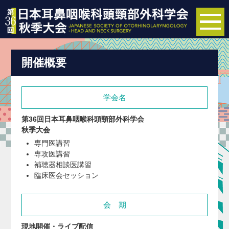
to
na
開催概要
学会名
第36回日本耳鼻咽喉科頭頸部外科学会
秋季大会
専門医講習
専攻医講習
補聴器相談医講習
臨床医会セッション
会 期
現地開催・ライブ配信