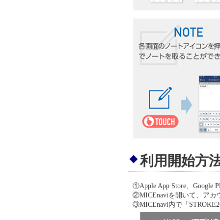
利用開始方
①
Apple App Store、G
②
MICEnaviを開いて、
③
MICEnavi内で「ST