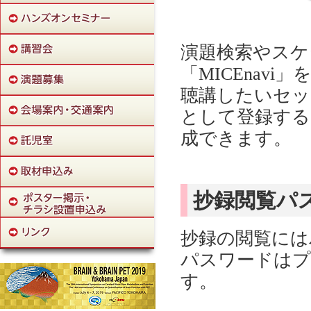
演題検索やスケ
「MICEnav
聴講したいセッ
として登録する
成できます。
抄録閲覧パ
抄録の閲覧には
パスワードはプ
す。