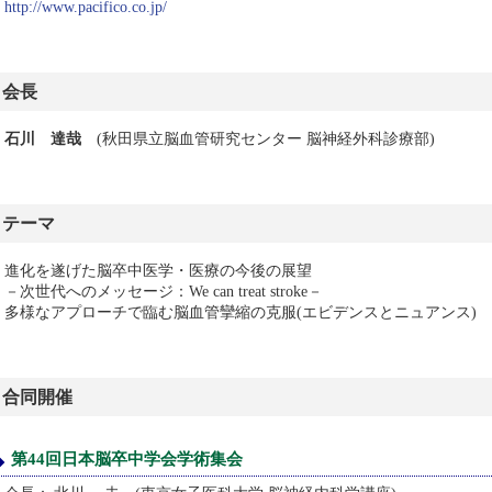
http://www.pacifico.co.jp/
会長
石川 達哉
(秋田県立脳血管研究センター 脳神経外科診療部)
テーマ
進化を遂げた脳卒中医学・医療の今後の展望
－次世代へのメッセージ：We can treat stroke－
多様なアプローチで臨む脳血管攣縮の克服(エビデンスとニュアンス)
合同開催
第44回日本脳卒中学会学術集会