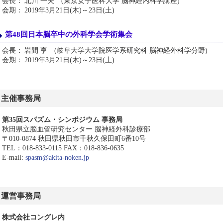
会長：
北川 一夫 (東京女子医科大学 脳神経内科学講座)
会期：
2019年3月21日(木)～23日(土)
第48回日本脳卒中の外科学会学術集会
会長：
岩間 亨 (岐阜大学大学院医学系研究科 脳神経外科学分野)
会期：
2019年3月21日(木)～23日(土)
主催事務局
第35回スパズム・シンポジウム 事務局
秋田県立脳血管研究センター 脳神経外科診療部
〒010-0874 秋田県秋田市千秋久保田町6番10号
TEL：018-833-0115 FAX：018-836-0635
E-mail:
spasm@akita-noken.jp
運営事務局
株式会社コングレ内