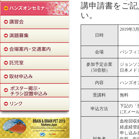
講申請書をご記
い。
2019年
日時
会場
パシフィ
参加予定企業
ジョンソ
（50音順）
日本メド
内容
ハンズオ
受講料
無料
下記の「
申込方法
にEメー
血栓回収
経皮経管
申し込み
対象者
午前、午