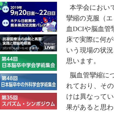
本学会におい
攣縮の克服（エ
血DCIや脳血
床で実際に何が
いう現場の状況
思います。
脳血管攣縮に
れており、その
けは異なってい
果があると思わ