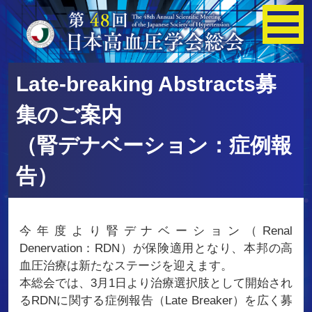
Late-breaking Abstracts募
集のご案内
（腎デナベーション：症例報
告）
今年度より腎デナベーション（Renal
Denervation：RDN）が保険適用となり、本邦の高
血圧治療は新たなステージを迎えます。
本総会では、3月1日より治療選択肢として開始され
るRDNに関する症例報告（Late Breaker）を広く募