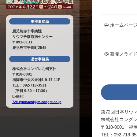
④ ホームペー
鹿児島赤十字病院
リウマチ膠原病センター
〒891-0133
鹿児島市平川町2545
⑤ 幕間スライ
株式会社コングレ九州支社
〒810-0001
福岡市中央区天神1-9-17-11F
TEL：092-718-3531
（平日 9:30～17:30）
E-mail:
72k-ryumachi@m.congre.co.jp
第72回日本リウ
株式会社コング
〒810-0001 福
TEL：092-718-3