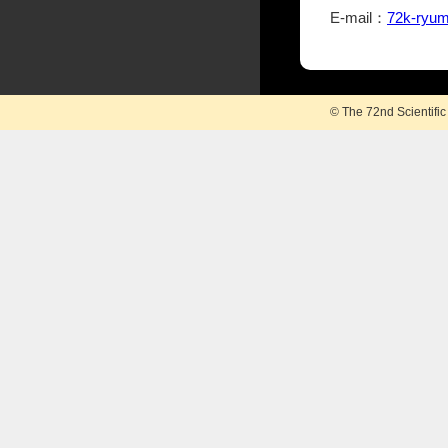
E-mail：
72k-ryum
© The 72nd Scientifi