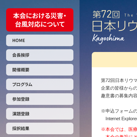
第72回⽇本リウ
企業の皆様から
趣意書の募集内
※
申込フォームの推奨
Internet
※
本会では、医
本会の趣旨に