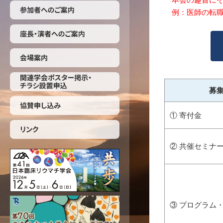
例：医師の転
募
① 寄付金
②
共催セミナー
③
プログラム