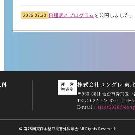
日程表とプログラム
を公開しました。
2026.07.30
参加登録
を公開しました。
2026.07.28
ポスター掲示・チラシ設置
を公開しま
2026.07.27
スポーツイベント・全員懇親会
を公開
2026.06.29
究科
株式会社コングレ 東
運 営
準備室
〒980-0811 仙台市青葉区
演題募集を締め切りました。多数のご
2026.04.21
TEL：022-723-3211（平日
た。
1
E-mail：
ejaot2026@congr
一般演題募集
を4月21日（火）まで
2026.04.13
© 第75回東日本整形災害外科学会 All Rights Reserved.