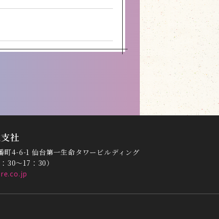
した。
しました。
北支社
一番町4-6-1 仙台第一生命タワービルディング
応募ありがとうございまし
9：30～17：30）
e.co.jp
延長しました。