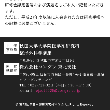
研修会認定番号および演題名もご本人で記載いただき
ます。
ただし、平成27年度以降に入会された方は研修手帳へ
の記載は必要ございません。
秋田大学大学院医学系研究科
主 催
事務局
整形外科学講座
〒010-8543 秋田市本道１丁目1-1
株式会社コングレ 東北支社
運 営
準備室
〒980-0811 仙台市青葉区一番町4-6-1 仙台第一生命
タワービルディング
TEL：022-723-3211（平日9：30～17：30）
E-mail：
ejaot2026@congre.co.jp
© 第75回東日本整形災害外科学会 All Rights Reserved.