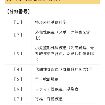
【分野番号】
［ 1 ］
整形外科基礎科学
外傷性疾患（スポーツ障害を含
［ 2 ］
む）
小児整形外科疾患（先天異常、骨
［ 3 ］
系統疾患を含む、ただし外傷を除
く）
［ 4 ］
代謝性骨疾患（骨粗鬆症を含む）
［ 5 ］
骨・軟部腫瘍
［ 6 ］
リウマチ性疾患、感染症
［ 7 ］
脊椎・脊髄疾患