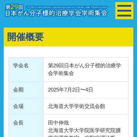
開催概要
学会名
第29回日本がん分子標的治療学
会学術集会
会期
2025年7月2日〜4日
会場
北海道大学学術交流会館
会長
田中伸哉
北海道大学大学院医学研究院腫