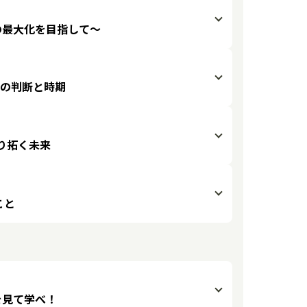
の最大化を目指して〜
か切断の判断と時期
り拓く未来
こと
を見て学べ！