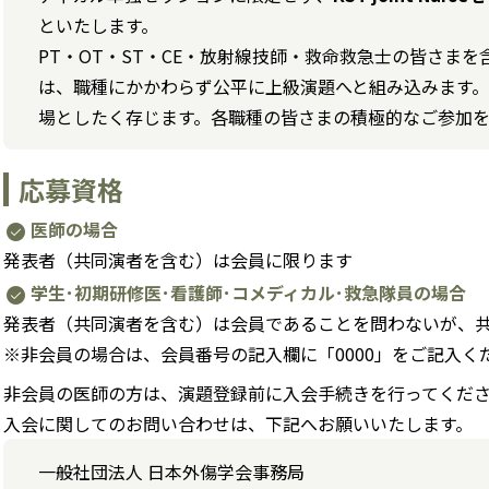
といたします。
PT・OT・ST・CE・放射線技師・救命救急士の皆さま
は、職種にかかわらず公平に上級演題へと組み込みます
場としたく存じます。各職種の皆さまの積極的なご参加
応募資格
医師の場合
check_circle
発表者（共同演者を含む）は会員に限ります
学生･初期研修医･看護師･コメディカル･救急隊員の場合
check_circle
発表者（共同演者を含む）は会員であることを問わないが、
※非会員の場合は、会員番号の記入欄に「0000」をご記入く
非会員の医師の方は、演題登録前に入会手続きを行ってくだ
入会に関してのお問い合わせは、下記へお願いいたします。
一般社団法人 日本外傷学会事務局