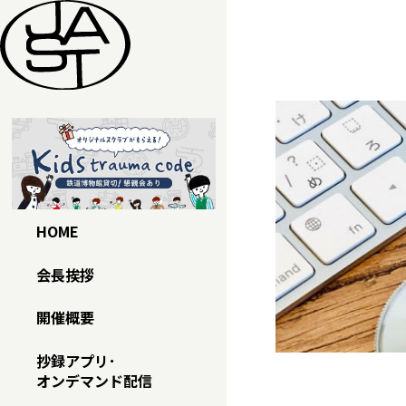
本文へスキップ
HOME
会長挨拶
開催概要
抄録アプリ･
オンデマンド配信