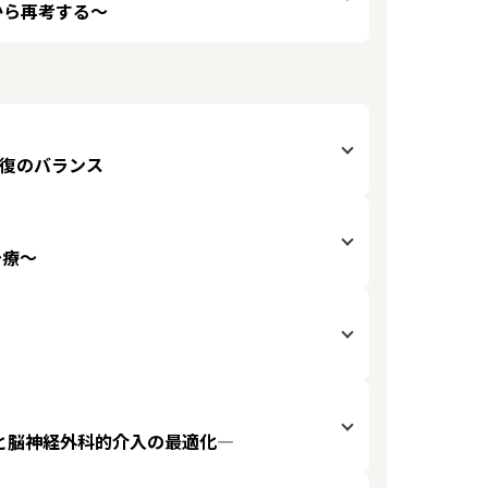
スから再考する〜
的修復のバランス
治療〜
！
と脳神経外科的介入の最適化―