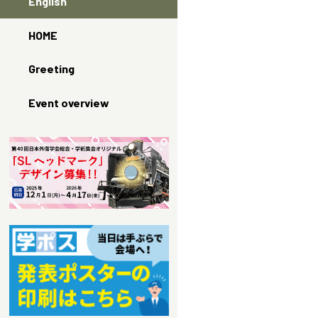
English
HOME
Greeting
Event overview