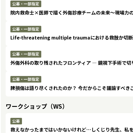
公募・一部指定
院内救命士×医師で描く外傷診療チームの未来〜現場力
公募・一部指定
Life-threatening multiple traumaにおける救肢
公募・一部指定
外傷外科の取り残されたフロンティア ― 鏡視下手術で切
公募・一部指定
脾損傷は語り尽くされたのか？ 今だからこそ議論すべき
ワークショップ（WS）
公募
救えなかったまではいかないけれど…しくじり先生、私