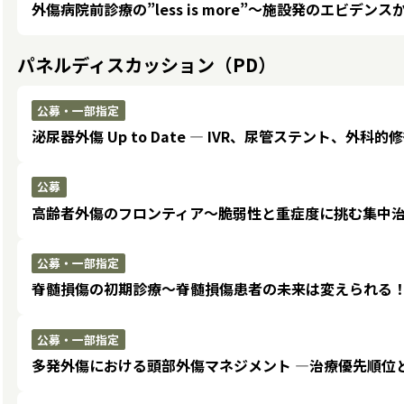
外傷病院前診療の”less is more”〜施設発のエビデン
パネルディスカッション（PD）
公募・一部指定
泌尿器外傷 Up to Date ― IVR、尿管ステント、外科
公募
高齢者外傷のフロンティア〜脆弱性と重症度に挑む集中
公募・一部指定
脊髄損傷の初期診療〜脊髄損傷患者の未来は変えられる
公募・一部指定
多発外傷における頭部外傷マネジメント ―治療優先順位