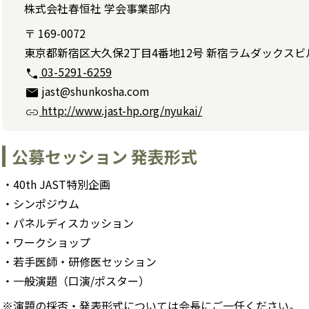
株式会社春恒社 学会事業部内
〒 169-0072
東京都新宿区大久保2丁目4番地12号 新宿ラムダックスビ
03-5291-6259
call
jast@shunkosha.com
mail
http://www.jast-hp.org/nyukai/
link
公募セッション 発表形式
40th JAST特別企画
シンポジウム
パネルディスカッション
ワークショップ
若手医師・研修医セッション
一般演題（口演/ポスター）
※演題の採否・発表形式については会長にご一任ください。