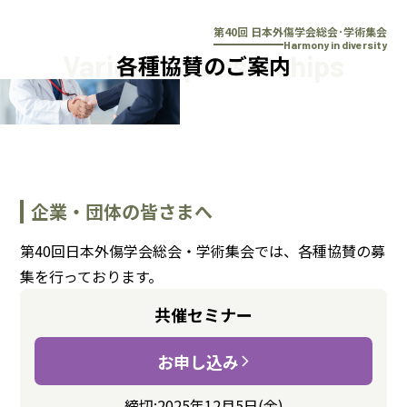
本文へスキップ
第40回 日本外傷学会総会･学術集会
Harmony in diversity
Various Sponsorships
各種協賛のご案内
企業・団体の皆さまへ
第40回日本外傷学会総会・学術集会では、各種協賛の募
集を行っております。
共催セミナー
お申し込み
締切:2025年12月5日(金)