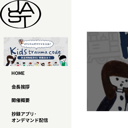
本文へスキップ
HOME
会長挨拶
開催概要
抄録アプリ･
オンデマンド配信