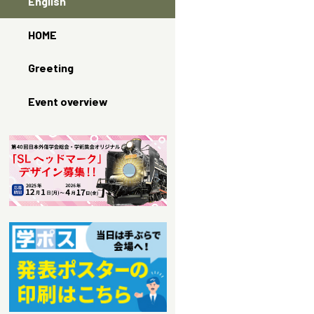
English
HOME
Greeting
Event overview