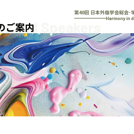
第40回 日本外傷学会総会･
Harmony in d
irs and Speakers
のご案内