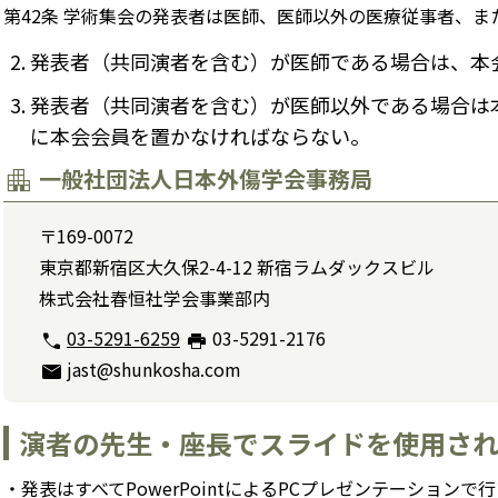
第42条 学術集会の発表者は医師、医師以外の医療従事者、
発表者（共同演者を含む）が医師である場合は、本
発表者（共同演者を含む）が医師以外である場合は
に本会会員を置かなければならない。
一般社団法人日本外傷学会事務局
apartment
〒169-0072
東京都新宿区大久保2-4-12 新宿ラムダックスビル
株式会社春恒社学会事業部内
03-5291-6259
03-5291-2176
call
print
jast@shunkosha.com
mail
演者の先生・座長でスライドを使用さ
発表はすべてPowerPointによるPCプレゼンテーションで