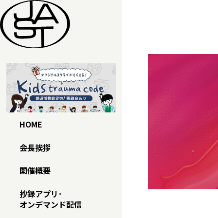
本文へスキップ
HOME
会長挨拶
開催概要
抄録アプリ･
オンデマンド配信