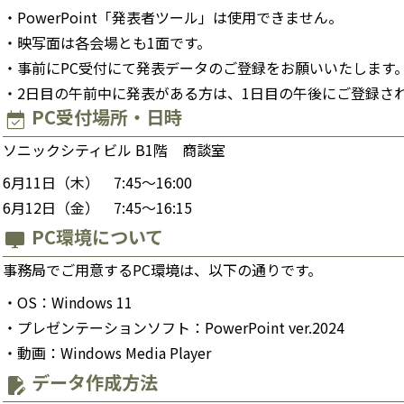
PowerPoint「発表者ツール」は使用できません。
映写面は各会場とも1面です。
事前にPC受付にて発表データのご登録をお願いいたします
2日目の午前中に発表がある方は、1日目の午後にご登録さ
PC受付場所・日時
event_available
ソニックシティビル B1階 商談室
6月11日（木）
7:45
〜
16:00
6月12日（金）
7:45
〜
16:15
PC環境について
desktop_windows
事務局でご用意するPC環境は、以下の通りです。
OS：Windows 11
プレゼンテーションソフト：PowerPoint ver.2024
動画：Windows Media Player
データ作成方法
edit_document