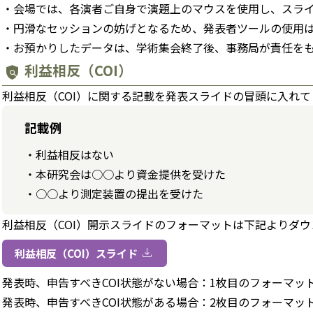
会場では、各演者ご自身で演題上のマウスを使用し、スラ
円滑なセッションの妨げとなるため、発表者ツールの使用
お預かりしたデータは、学術集会終了後、事務局が責任を
利益相反（COI）
policy
利益相反（COI）に関する記載を発表スライドの冒頭に入れ
記載例
利益相反はない
本研究会は○○より資金提供を受けた
○○より測定装置の提出を受けた
利益相反（COI）開示スライドのフォーマットは下記よりダ
download
利益相反（COI）スライド
発表時、申告すべきCOI状態がない場合：1枚目のフォーマッ
発表時、申告すべきCOI状態がある場合：2枚目のフォーマッ