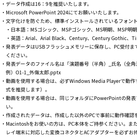
データ作成は16：9を推奨いたします。
Microsoft PowerPoint 2024にてお願いいたします。
文字化けを防ぐため、標準インストールされているフォン
日本語：MSゴシック、MSPゴシック、MS明朝、MSP明
英語：Arial、Arial Black、Century、Century Gothic、T
発表データはUSBフラッシュメモリーに保存し、PC受付
ください。
発表データのファイル名は「演題番号（半角）_氏名（全角
例）O1-1_外傷太郎.pptx
動画を使用する場合は、必ずWindows Media Player
式を推奨します）。
動画を使用する場合は、同じフォルダにPowerPointの
い。
作成されたデータは、作成した以外のPCで事前に動作確認
Macintoshをお使いの方は、PC本体をご持参ください。
レイ端末に対応した変換コネクタとACアダプターを必ずお