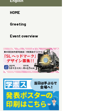
English
HOME
Greeting
Event overview