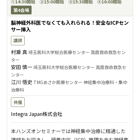
①14:30開始 ②15:00開始 ③15:30開始 ④16:00開始
第4会場
脳神経外科医でなくても入れられる！安全なICPセン
サー挿入
講師
村瀬 真
埼玉医科大学総合医療センター 高度救命救急セン
ター
安田 慎一
埼玉医科大学総合医療センター 高度救命救急セ
ンター
江川 悟史
TMGあさか医療センター 神経集中治療科・集中
治療科
共催
Integra Japan株式会社
本ハンズオンセミナーでは神経集中治療に精通した
講師をお招きし、頭蓋内圧（ICP）管理を含む神経集