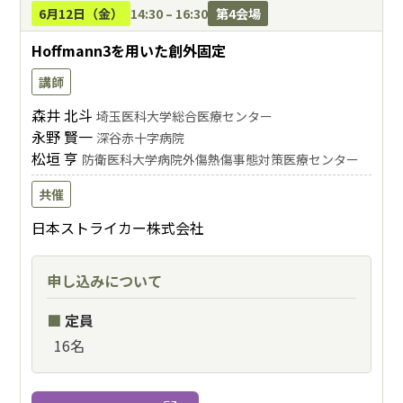
6月12日（金）
14:30 – 16:30
第4会場
Hoffmann3を用いた創外固定
講師
森井 北斗
埼玉医科大学総合医療センター
永野 賢一
深谷赤十字病院
松垣 亨
防衛医科大学病院外傷熱傷事態対策医療センター
共催
日本ストライカー株式会社
申し込みについて
定員
16名