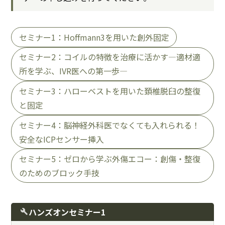
セミナー1：Hoffmann3を用いた創外固定
セミナー2：コイルの特徴を治療に活かす―適材適
所を学ぶ、IVR医への第一歩―
セミナー3：ハローベストを用いた頚椎脱臼の整復
と固定
セミナー4：脳神経外科医でなくても入れられる！
安全なICPセンサー挿入
セミナー5：ゼロから学ぶ外傷エコー：創傷・整復
のためのブロック手技
ハンズオンセミナー1
build