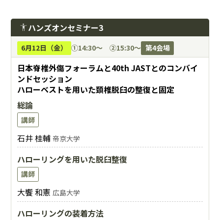
ハンズオンセミナー3
accessibility_new
6月12日（金）
①14:30〜 ②15:30〜
第4会場
日本脊椎外傷フォーラムと40th JASTとのコンバイ
ンドセッション
ハローベストを用いた頚椎脱臼の整復と固定
総論
講師
石井 桂輔
帝京大学
ハローリングを用いた脱臼整復
講師
大饗 和憲
広島大学
ハローリングの装着方法