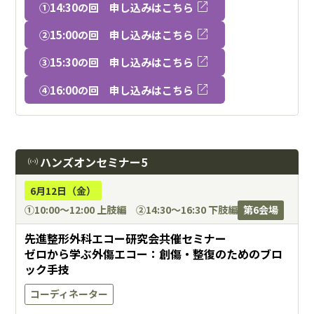
open_in_new
①14:30の回 申し込みはこちら
open_in_new
②15:00の回 申し込みはこちら
open_in_new
③15:30の回 申し込みはこちら
open_in_new
④16:00の回 申し込みはこちら
ハンズオンセミナー5
sensors
6月12日（金）
①10:00〜12:00 上肢編 ②14:30〜16:30 下肢編
第6会場
先進整形外科エコー研究会共催セミナー
ゼロから学ぶ外傷エコー：創傷・整復のためのブロ
ック手技
コーディネーター