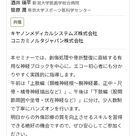
酒井 瑛平
新潟大学医歯学総合病院
笹原 潤
帝京大学スポーツ医科学センター
共催
キヤノンメディカルシステムズ株式会社
コニカミノルタジャパン株式会社
本セミナーでは、創傷処理や骨折整復に直結する有
用な神経ブロックを中心に、エコー初心者にも分か
りやすく実践的に指導します。
午前は「上肢編（頚椎神経根〜腕神経叢、正中・尺
骨・橈骨神経描出など）」、午後は「下肢編（股関
節周囲や坐骨・伏在神経など）」に分け、少人数制
で丁寧にハンズオンを行います。
明日からの外傷診療の質を向上させるスキルを習得
できる絶好の機会ですので、ぜひ安心してご参加く
ださい。