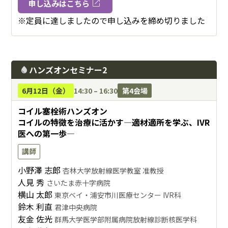
open_in_new
申し込みはこちら
※定員に達しましたので申し込みを締め切りました
ハンズオンセミナー2
water_drop
6月12日（金）
14:30 – 16:30
第4会場
コイル塞栓術ハンズオン
コイルの特徴を治療に活かす―適材適所を学ぶ、IVR
医への第一歩―
講師
小野澤 志郎
杏林大学放射線医学教室 准教授
人見 秀
さいたま赤十字病院
横山 太郎
東京ベイ・浦安市川医療センター IVR科
鈴木 利直
君津中央病院
友金 佐光
群馬大学医学部附属病院放射線診断核医学科