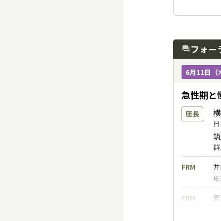
谷
東
自
SPP-3
フォー
forum
王
東
6月11日（
機
SPP-4
急性期と
八
埼
横
座長
日
腕
SPP-5
筑
松
群
東
FRM
井
埼
FRM
原
日