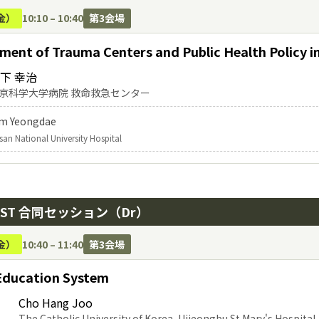
金）
10:10 – 10:40
第3会場
hment of Trauma Centers and Public Health Policy i
下 幸治
京科学大学病院 救命救急センター
m Yeongdae
san National University Hospital
JAST 合同セッション（Dr）
金）
10:40 – 11:40
第3会場
Education System
Cho Hang Joo
The Catholic University of Korea, Uijeongbu St.Mary's Hospita