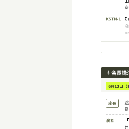
山
京
C
KSTN-1
Ki
Tr
R
KSTN-2
Le
Ko
A
KSTN-3
会長講
mic
Ki
Gy
6月12日（
日
KSTN-4
三
渡
座長
東
島
日
KSTN-5
「
演者
金
井