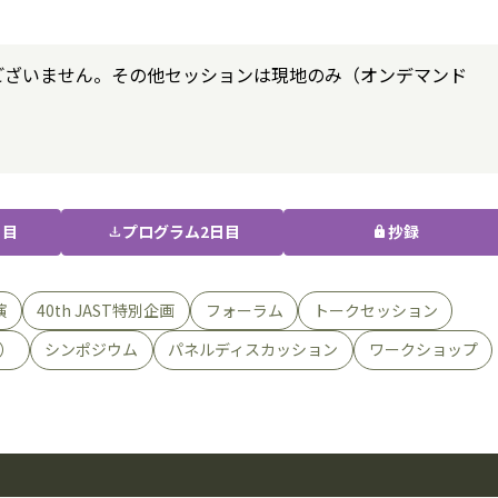
ございません。その他セッションは現地のみ（オンデマンド
日目
プログラム2日目
抄録
download
lock
演
40th JAST特別企画
フォーラム
トークセッション
）
シンポジウム
パネルディスカッション
ワークショップ