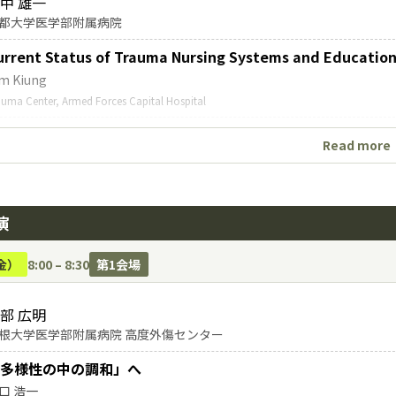
角山 泰一朗
中 雄一
帝京大学医学部救急医学講座
都大学医学部附属病院
urrent Status of Trauma Nursing Systems and Education
m Kiung
auma Center, Armed Forces Capital Hospital
ecent Trends in Trauma Nursing Research in Korea
Read more
e Ji Yun
rean Association for Nurses of Trauma
ir Transport for Severe Trauma Patients and the Role and
演
m Juryang
eonggi Southern Regional Trauma Center, Ajou University Medical Center, Ajou Univ
金）
8:00 – 8:30
第1会場
本におけるハイブリッド外傷診療システムの運用経験と看護師
浦 友香子
部 広明
京科学大学病院
根大学医学部附属病院 高度外傷センター
本の災害・外傷対応における看護師の役割
多様性の中の調和」へ
子 拓
口 浩一