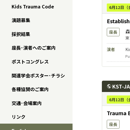
Kids Trauma Code
6月12日（
演題募集
Establis
森
座長
採択結果
東
座長･演者へのご案内
演者
Ki
Pu
ポストコングレス
関連学会ポスター･チラシ
KST-
public
各種協賛のご案内
6月12日（
交通･会場案内
Trauma 
リンク
座長