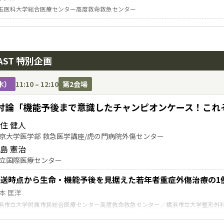
手医科大学医学部救急・災害医学講座
玉医科大学総合医療センター高度救命救急センター
本の看護教育システムおよび外傷看護教育プログラムの現状
田 裕樹
本赤十字九州国際看護大学
JAST 特別企画
木）
11:10 – 12:10
第2会場
討論「機能予後まで意識したチャンピオンケース！これ
住 健人
京大学医学部 救急医学講座/虎の門病院外傷センター
島 憲治
立国際医療センター
送時点から生命・機能予後を見据えた若年者重症外傷治療の1
本 匡洋
浜市立大学附属市民総合医療センター高度救命救急センター／横浜市立大学整形外
傷性心破裂を伴う重症多発外傷患者に対して機能回復まで達成