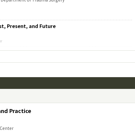
t, Present, and Future
er
in Japan
ol, Tokyo, Japan／Trauma Training Course Development Committee, Japanese
gional Trauma Center, Uijeongbu St. Mary’s Hospital,The
and Practice
ospital / Pusan National University School of Medicine
 Center