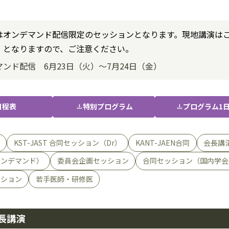
はオンデマンド配信限定のセッションとなります。現地講演は
）となりますので、ご注意ください。
ンド配信 6月23日（火）～7月24日（金）
日程表
特別プログラム
プログラム1
download
download
KST-JAST 合同セッション（Dr）
KANT-JAEN合同
会長講
オンデマンド）
委員会企画セッション
合同セッション（国内学会
ッション
若手医師・研修医
会長講演