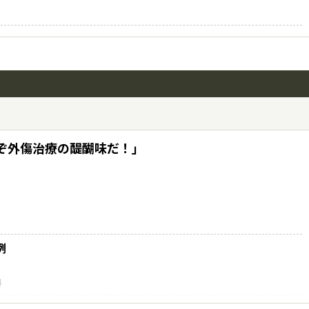
ぞ外傷治療の醍醐味だ！」
例
科
した１例