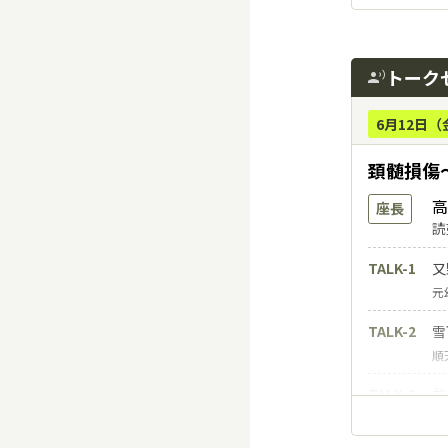
FRM
中
慶
トーク
record_voice_over
FRM
緒
東
6月12日（
頚髄損傷
高
座長
読
TALK-1
又
元
TALK-2
雪
順
TALK-3
井
埼