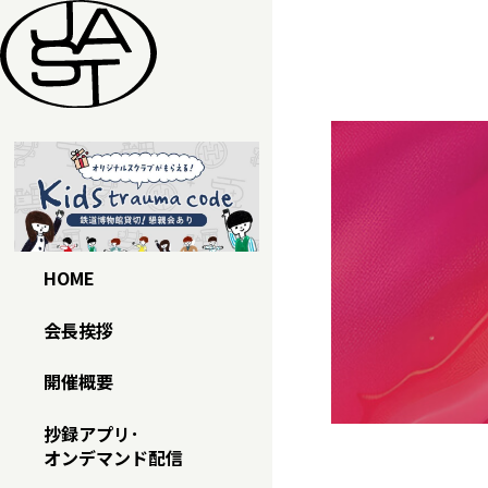
本文へスキップ
HOME
会長挨拶
開催概要
抄録アプリ･
オンデマンド配信