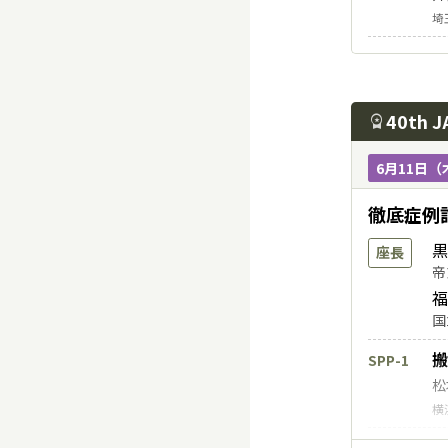
岩
埼
日
KSTN-6
苑
日
40th 
workspace_premium
6月11日（
徹底症例
黒
座長
帝
福
国
搬
SPP-1
松
横
外
SPP-2