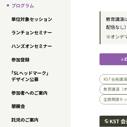
プログラム
単位対象セッション
教育講演
配信なし
ランチョンセミナー
※オンデマ
ハンズオンセミナー
参加登録
download
｢SLヘッドマーク｣
デザイン公募
KST会長講演
教育講演（
参加者へのご案内
主題関連セ
懇親会
託児のご案内
KST 
public