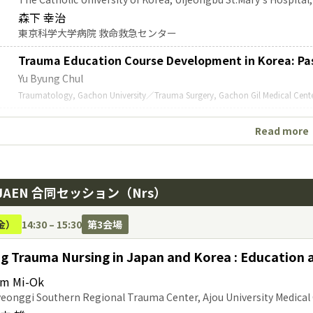
森下 幸治
東京科学大学病院 救命救急センター
Trauma Education Course Development in Korea: Pas
Yu Byung Chul
Traumatology, Gachon University／Trauma Surgery, Gachon Gil Medical Cent
The Evolution and Standardization of Trauma Care 
Read more
Shoji Yokobori
Department of Emergency and Critical Care Medicine, Nippon Medical Scho
Association for the Surgery of Trauma(JAST)
-JAEN 合同セッション（Nrs）
Kim Maru
t
Department of Trauma Surgery, Northern Gyeonggi Province Re
金）
14:30 – 15:30
第3会場
Catholic University of Korea
Lee Sang Hyun
g Trauma Nursing in Japan and Korea : Education 
Department of Orthopedic Surgery, Pusan National University H
船曵 知弘
im Mi-Ok
藤田医科大病院 高度救命救急センター
eonggi Southern Regional Trauma Center, Ajou University Medical