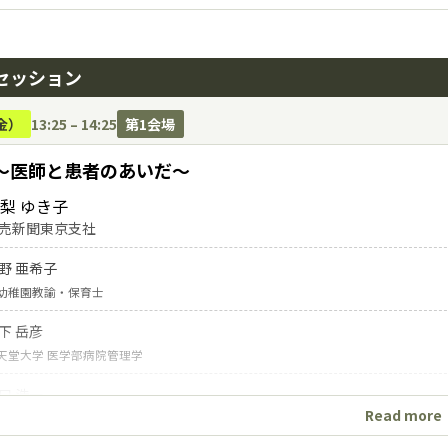
村 雅也
應義塾大学医学部整形外科
セッション
方 徹
京大学大学院医学系研究科リハビリテーション医学講座
金）
13:25 – 14:25
第1会場
〜医師と患者のあいだ〜
梨 ゆき子
売新聞東京支社
野 亜希子
幼稚園教諭・保育士
下 岳彦
天堂大学 医学部病院管理学
口 浩一
Read more
玉医科大学総合医療センター高度救命救急センター