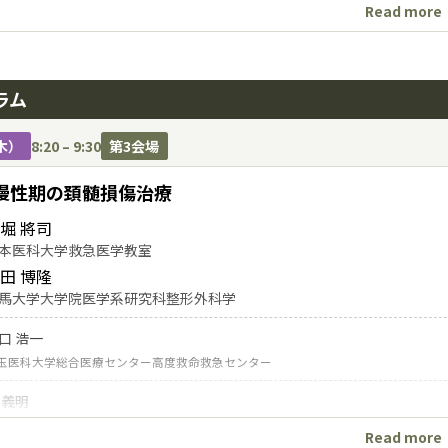
Read more
河 篤
北大学病院 高度救命救急センター
殺企図による高エネルギー多発外傷を外傷性疾患として治療す
ラム
 耀東
京科学大学 大学院医歯学総合研究科 整形外傷外科治療開発学講座
木）
8:20 – 9:30
第3会場
能予後を諦めない外傷治療―ASIA Aの2症例―
慢性期の頚髄損傷治療
幡 直志
玉医科大学総合医療センター高度救命救急センター
堀 將司
本医科大学救急医学教室
神経叢損傷合併Gustilo３C肘関節脱臼開放骨折に血行再建・
田 博隆
山 善之
馬大学大学院医学系研究科整形外科学
京都立墨東病院 高度救命救急センター
口 浩一
玉医科大学総合医療センター高度救命救急センター
 義明
本医科大学千葉北総病院
Read more