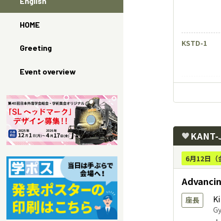
English
HOME
KSTD-1
Greeting
Event overview
KSTD-2
KANT
favorite
Discussan
6月12日（
Advancin
K
座長
Gy