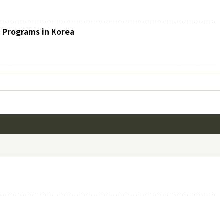
 Programs in Korea
 Activity Status of Korean Air Nurses
ersity Medical Center
の役割