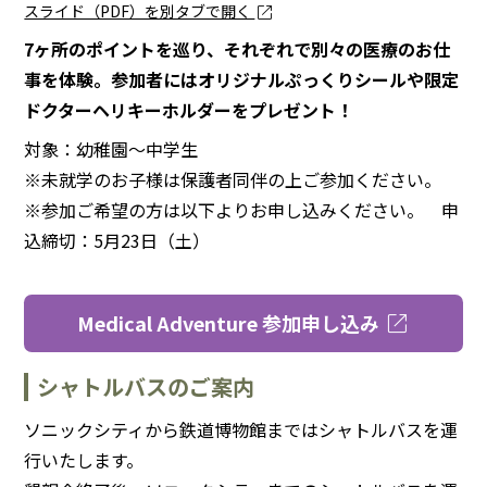
open_in_new
スライド（PDF）を別タブで開く
7ヶ所のポイントを巡り、それぞれで別々の医療のお仕
事を体験。参加者にはオリジナルぷっくりシールや限定
ドクターヘリキーホルダーをプレゼント！
対象：幼稚園～中学生
※未就学のお子様は保護者同伴の上ご参加ください。
※参加ご希望の方は以下よりお申し込みください。 申
込締切：5月23日（土）
open_in_new
Medical Adventure 参加申し込み
シャトルバスのご案内
ソニックシティから鉄道博物館まではシャトルバスを運
行いたします。