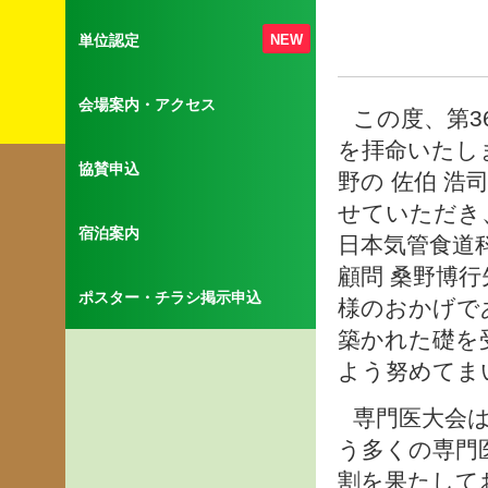
単位認定
NEW
会場案内・アクセス
この度、第3
を拝命いたし
協賛申込
野の 佐伯 
せていただき
宿泊案内
日本気管食道科
顧問 桑野博
ポスター・チラシ掲示申込
様のおかげで
築かれた礎を
よう努めてま
専門医大会
う多くの専門
割を果たして