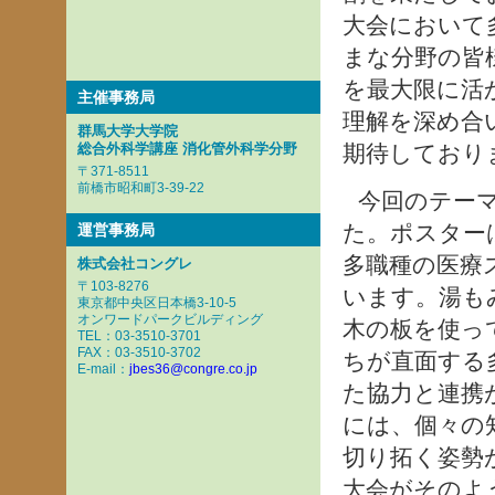
大会において
まな分野の皆
を最大限に活
主催事務局
理解を深め合
群馬大学大学院
総合外科学講座 消化管外科学分野
期待しており
〒371-8511
前橋市昭和町3-39-22
今回のテー
た。ポスター
運営事務局
多職種の医療
株式会社コングレ
〒103-8276
います。湯も
東京都中央区日本橋3-10-5
オンワードパークビルディング
木の板を使っ
TEL：03-3510-3701
FAX：03-3510-3702
ちが直面する
E-mail：
jbes36@congre.co.jp
た協力と連携
には、個々の
切り拓く姿勢
大会がそのよ