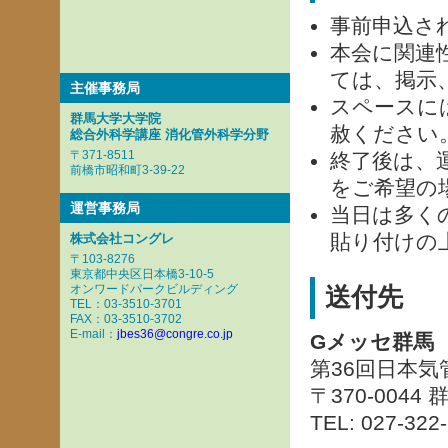
事前申込さ
本会に関連
ては、掲示
主催事務局
スペースに
群馬大学大学院
赦ください
総合外科学講座 消化管外科学分野
〒371-8511
終了後は、
前橋市昭和町3-39-22
をご希望の
運営事務局
当日は多く
貼り付けの
株式会社コングレ
〒103-8276
東京都中央区日本橋3-10-5
オンワードパークビルディング
送付先
TEL：03-3510-3701
FAX：03-3510-3702
E-mail：
jbes36@congre.co.jp
Gメッセ群馬
第36回日本
〒370-004
TEL: 027-322