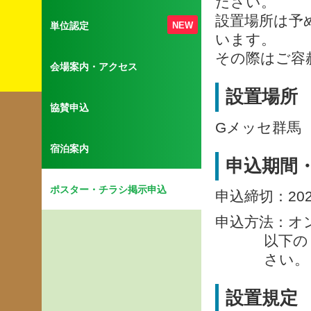
ださい。
設置場所は予
単位認定
NEW
います。
その際はご容
会場案内・アクセス
設置場所
協賛申込
Gメッセ群馬 
宿泊案内
申込期間
ポスター・チラシ掲示申込
申込締切：20
申込方法：オ
以下の
さい。
設置規定