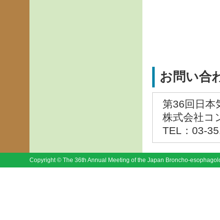
お問い合
第36回日
株式会社コ
TEL：03-35
Copyright © The 36th Annual Meeting of the Japan Broncho-esophagologi