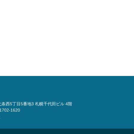
北七条西5丁目5番地3
札幌千代田ビル 4階
1702-1620
p