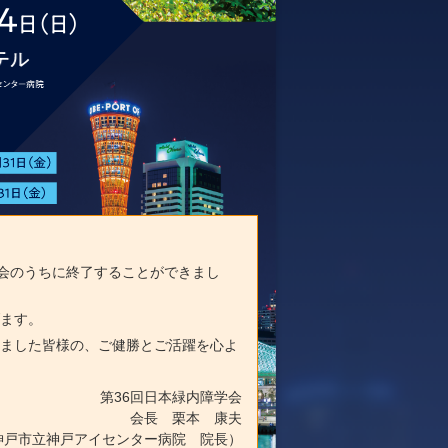
盛会のうちに終了することができまし
げます。
きました皆様の、ご健勝とご活躍を心よ
第36回日本緑内障学会
会長 栗本 康夫
神戸市立神戸アイセンター病院 院長）