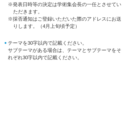
※発表日時等の決定は学術集会長の一任とさせてい
ただきます。
※採否通知はご登録いただいた際のアドレスにお送
りします。（4月上旬頃予定）
テーマを30字以内で記載ください。
サブテーマがある場合は、テーマとサブテーマをそ
れぞれ30字以内で記載ください。
企画趣旨を800字以内で記載ください。
※プログラム集及び抄録集には、ご入力いただいた
企画趣旨を掲載しますが、掲載にあたり修正をお
願いする場合があります。
採択の場合企画代表者、登壇者（座長・講師）の方
は、期間内に参加登録をしてください。