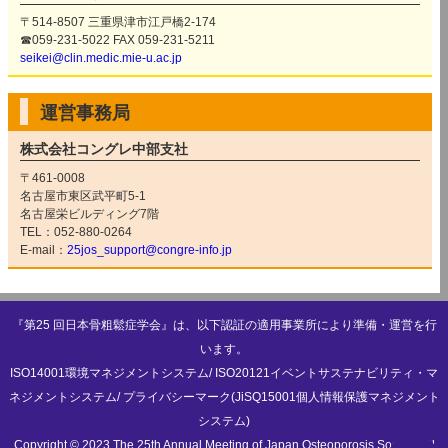
〒514-8507 三重県津市江戸橋2-174
2023.07.31
開催方式について
☎059-231-5022 FAX 059-231-5211
本学会は
完全現地開催
のみとなります。
seikei@clin.medic.mie-u.ac.jp
2023.07.26
参加登録のご案内
を掲載いたしました。
運営事務局
2023.07.26
託児室のご案内
を掲載いたしました。
株式会社コングレ中部支社
2023.07.14
プログラム
を掲載いたしました。
〒461-0008
2023.06.29
採択演題一覧
を掲載いたしました。
名古屋市東区武平町5-1
名古屋栄ビルディング7階
2023.03.17
演題募集
を締切りました。
TEL：052-880-0264
多数のご応募ありがとうございました。
E-mail：
25jos_support@congre-info.jp
2023.03.09
演題募集
を再延長いたしました。
3月17日（金）正午まで
2023.03.02
演題募集
を延長いたしました。
『第25 回日本骨粗鬆症学会』は、以下認証の適用事業所により準備・運営を行
3月10日（金）正午まで
います。
ISO14001環境マネジメントシステム/ ISO20121イベントサステナビリティ・マ
2023.01.13
演題募集
を公開いたしました。
ネジメントシステム/ プライバシーマーク(JiSQ15001個人情報保護マネジメント
2022.09.07
リンク
を公開いたしました。
システム)
Copyright © 2023 The 25th Annual Meeting of Japan Osteoporosis Society. All
2022.09.07
協賛のお申込
を公開いたしました。