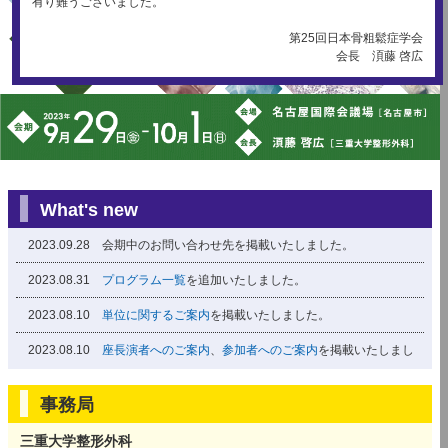
有り難うございました。
第25回日本骨粗鬆症学会
会長 湏藤 啓広
What's new
2023.09.28
会期中のお問い合わせ先を掲載いたしました。
2023.08.31
プログラム一覧
を追加いたしました。
2023.08.10
単位に関するご案内
を掲載いたしました。
2023.08.10
座長演者へのご案内
、
参加者へのご案内
を掲載いたしまし
た。
事務局
2023.08.10
ポスター展示・ちらし設置
を掲載いたしました。
2023.08.10
宿泊の案内
を掲載いたしました。
三重大学整形外科