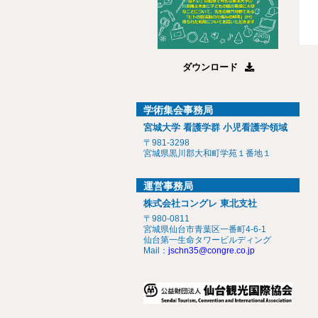
ダウンロード
学術集会事務局
宮城大学 看護学群 小児看護学領域
〒981-3298
宮城県黒川郡大和町学苑１番地１
運営事務局
株式会社コングレ 東北支社
〒980-0811
宮城県仙台市青葉区一番町4-6-1
仙台第一生命タワービルディング
Mail：
jschn35@congre.co.jp